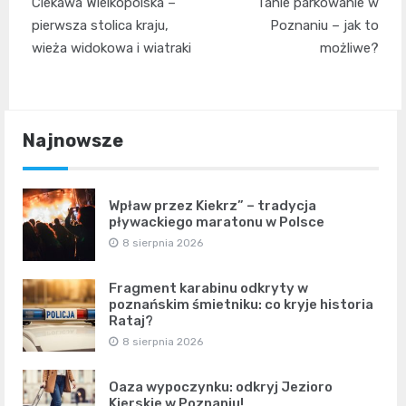
Ciekawa Wielkopolska –
Tanie parkowanie w
wpisu
pierwsza stolica kraju,
Poznaniu – jak to
wieża widokowa i wiatraki
możliwe?
Najnowsze
Wpław przez Kiekrz” – tradycja
pływackiego maratonu w Polsce
8 sierpnia 2026
Fragment karabinu odkryty w
poznańskim śmietniku: co kryje historia
Rataj?
8 sierpnia 2026
Oaza wypoczynku: odkryj Jezioro
Kierskie w Poznaniu!