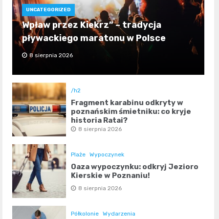
UNCATEGORIZED
Wpław przez Kiekrz” – tradycja
pływackiego maratonu w Polsce
8 sierpnia 2026
/h2
Fragment karabinu odkryty w
poznańskim śmietniku: co kryje
historia Rataj?
8 sierpnia 2026
Plaże
Wypoczynek
Oaza wypoczynku: odkryj Jezioro
Kierskie w Poznaniu!
8 sierpnia 2026
Półkolonie
Wydarzenia