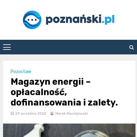
Skip
to
content
poznanski.pl
Pozostałe
Magazyn energii –
opłacalność,
dofinansowania i zalety.
29 września 2022
Marek Maciejewski