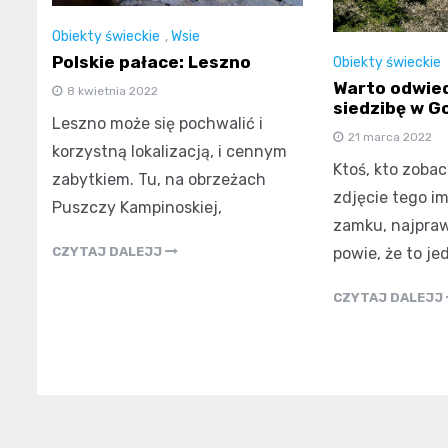
Obiekty świeckie
,
Wsie
Polskie pałace: Leszno
Obiekty świeckie
Warto odwie
8 kwietnia 2022
siedzibę w G
Leszno może się pochwalić i
21 marca 2022
korzystną lokalizacją, i cennym
Ktoś, kto zoba
zabytkiem. Tu, na obrzeżach
zdjęcie tego i
Puszczy Kampinoskiej,
zamku, najpra
CZYTAJ DALEJJ
powie, że to j
CZYTAJ DALEJJ