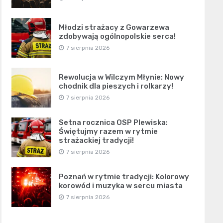
Młodzi strażacy z Gowarzewa
zdobywają ogólnopolskie serca!
7 sierpnia 2026
Rewolucja w Wilczym Młynie: Nowy
chodnik dla pieszych i rolkarzy!
7 sierpnia 2026
Setna rocznica OSP Plewiska:
Świętujmy razem w rytmie
strażackiej tradycji!
7 sierpnia 2026
Poznań w rytmie tradycji: Kolorowy
korowód i muzyka w sercu miasta
7 sierpnia 2026