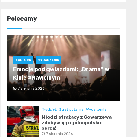
Polecamy
KULTURA
WYDARZENIA
Emocje pod gwiazdami: „Drama” w
Kinie #NaWolnym
7 sierpnia 2026
Młodzież
Straż pożarna
Wydarzenia
Młodzi strażacy z Gowarzewa
zdobywają ogólnopolskie
serca!
7 sierpnia 2026