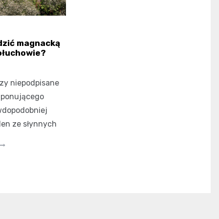
dzić magnacką
ołuchowie?
czy niepodpisane
mponującego
wdopodobniej
eden ze słynnych