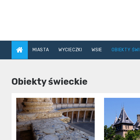
Skip
to
content
MIASTA
WYCIECZKI
WSIE
OBIEKTY ŚWI
Obiekty świeckie