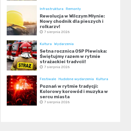
Infrastruktura
Remonty
Rewolucja w Wilczym Młynie:
Nowy chodnik dla pieszych i
rolkarzy!
7 sierpnia 2026
Kultura
Wydarzenia
Setna rocznica OSP Plewiska:
Świętujmy razem w rytmie
strażackiej tradycji!
7 sierpnia 2026
Festiwale
Hudobne wydarzenia
Kultura
Poznań w rytmie tradycji:
Kolorowy korowód i muzyka w
sercu miasta
7 sierpnia 2026