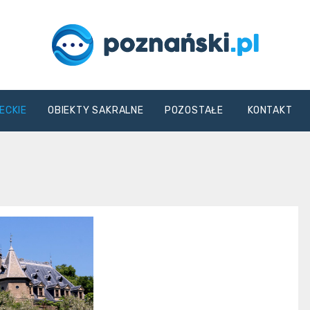
poznanski.pl
ECKIE
OBIEKTY SAKRALNE
POZOSTAŁE
KONTAKT