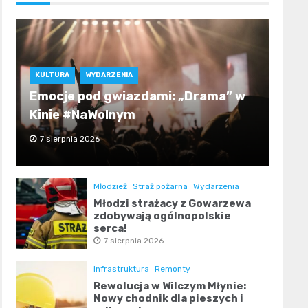
KULTURA
WYDARZENIA
Emocje pod gwiazdami: „Drama” w
Kinie #NaWolnym
7 sierpnia 2026
Młodzież
Straż pożarna
Wydarzenia
Młodzi strażacy z Gowarzewa
zdobywają ogólnopolskie
serca!
7 sierpnia 2026
Infrastruktura
Remonty
Rewolucja w Wilczym Młynie:
Nowy chodnik dla pieszych i