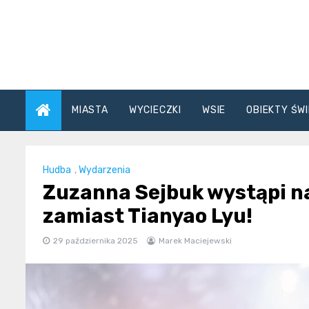
Skip
to
content
MIASTA
WYCIECZKI
WSIE
OBIEKTY ŚWI
Hudba
,
Wydarzenia
Zuzanna Sejbuk wystąpi n
zamiast Tianyao Lyu!
29 października 2025
Marek Maciejewski