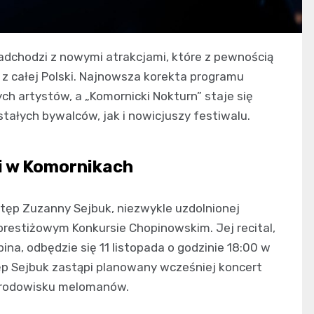
dchodzi z nowymi atrakcjami, które z pewnością
z całej Polski. Najnowsza korekta programu
h artystów, a „Komornicki Nokturn” staje się
ałych bywalców, jak i nowicjuszy festiwalu.
i w Komornikach
ęp Zuzanny Sejbuk, niezwykle uzdolnionej
w prestiżowym Konkursie Chopinowskim. Jej recital,
na, odbędzie się 11 listopada o godzinie 18:00 w
ęp Sejbuk zastąpi planowany wcześniej koncert
 środowisku melomanów.