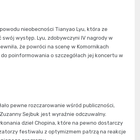
powodu nieobecności Tianyao Lyu, która ze
ć swój występ. Lyu, zdobywczyni IV nagrody w
wniła, że powróci na scenę w Komornikach
ę do poinformowania o szczegółach jej koncertu w
łało pewne rozczarowanie wśród publiczności,
Zuzanny Sejbuk jest wyraźnie odczuwalny.
onania dzieł Chopina, które na pewno dostarczy
atorzy festiwalu z optymizmem patrzą na reakcje