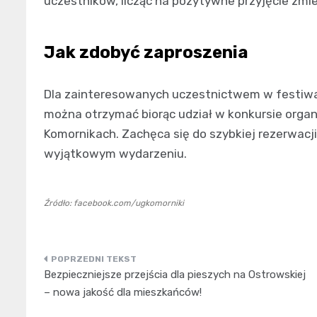
uczestników, licząc na pozytywne przyjęcie zmi
Jak zdobyć zaproszenia
Dla zainteresowanych uczestnictwem w festiw
można otrzymać biorąc udział w konkursie orga
Komornikach. Zachęca się do szybkiej rezerwacji
wyjątkowym wydarzeniu.
Źródło: facebook.com/ugkomorniki
Nawigacja
Bezpieczniejsze przejścia dla pieszych na Ostrowskiej
wpisu
– nowa jakość dla mieszkańców!