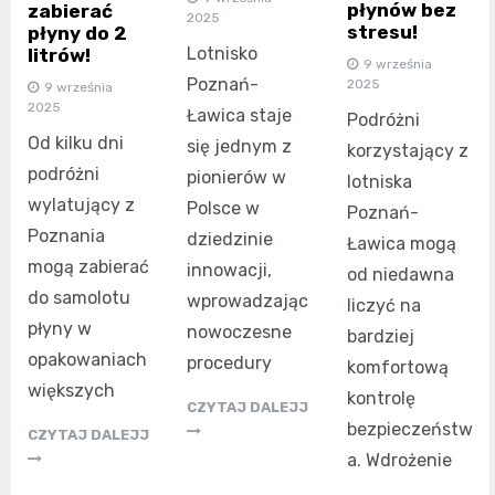
płynów bez
zabierać
2025
stresu!
płyny do 2
Lotnisko
litrów!
9 września
Poznań-
2025
9 września
2025
Ławica staje
Podróżni
Od kilku dni
się jednym z
korzystający z
podróżni
pionierów w
lotniska
wylatujący z
Polsce w
Poznań-
Poznania
dziedzinie
Ławica mogą
mogą zabierać
innowacji,
od niedawna
do samolotu
wprowadzając
liczyć na
płyny w
nowoczesne
bardziej
opakowaniach
procedury
komfortową
większych
kontrolę
CZYTAJ DALEJJ
bezpieczeństw
CZYTAJ DALEJJ
a. Wdrożenie