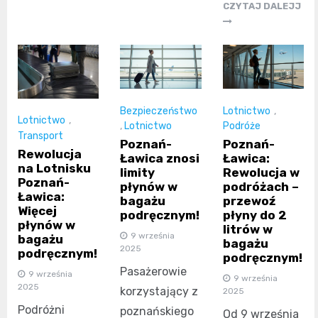
CZYTAJ DALEJJ
Bezpieczeństwo
Lotnictwo
,
Lotnictwo
,
,
Lotnictwo
Podróże
Transport
Poznań-
Poznań-
Rewolucja
Ławica znosi
Ławica:
na Lotnisku
limity
Rewolucja w
Poznań-
płynów w
podróżach –
Ławica:
bagażu
przewoź
Więcej
podręcznym!
płyny do 2
płynów w
litrów w
9 września
bagażu
bagażu
2025
podręcznym!
podręcznym!
Pasażerowie
9 września
9 września
2025
korzystający z
2025
Podróżni
poznańskiego
Od 9 września