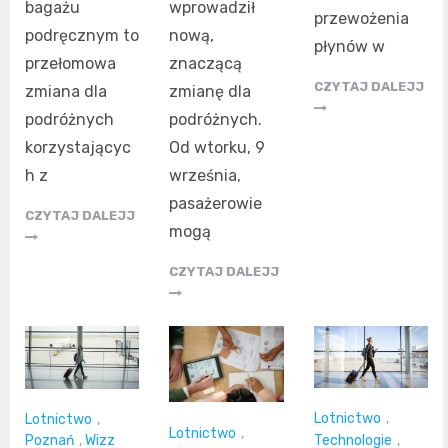
bagażu
wprowadził
przewożenia
podręcznym to
nową,
płynów w
przełomowa
znaczącą
CZYTAJ DALEJJ
zmiana dla
zmianę dla
podróżnych
podróżnych.
korzystającyc
Od wtorku, 9
h z
września,
pasażerowie
CZYTAJ DALEJJ
mogą
CZYTAJ DALEJJ
Lotnictwo
,
Lotnictwo
,
Lotnictwo
,
Technologie
,
Poznań
,
Wizz