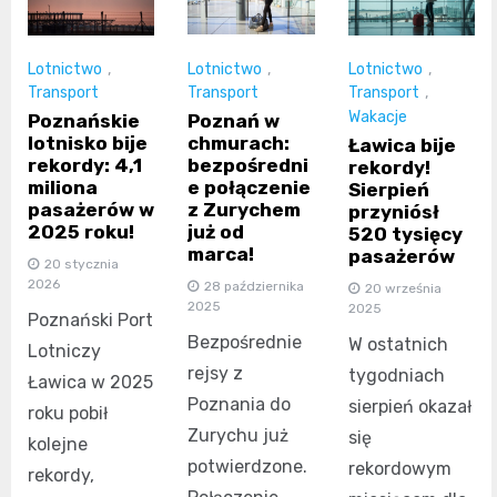
Lotnictwo
,
Lotnictwo
,
Lotnictwo
,
Transport
Transport
Transport
,
Wakacje
Poznań w
Poznańskie
chmurach:
lotnisko bije
Ławica bije
bezpośredni
rekordy: 4,1
rekordy!
e połączenie
miliona
Sierpień
z Zurychem
pasażerów w
przyniósł
już od
2025 roku!
520 tysięcy
marca!
pasażerów
20 stycznia
2026
28 października
20 września
2025
2025
Poznański Port
Bezpośrednie
W ostatnich
Lotniczy
rejsy z
tygodniach
Ławica w 2025
Poznania do
sierpień okazał
roku pobił
Zurychu już
się
kolejne
potwierdzone.
rekordowym
rekordy,