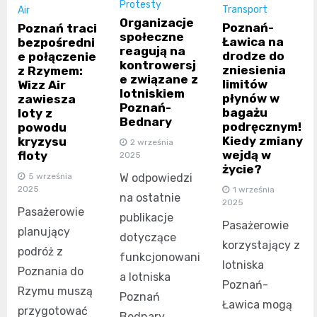
Protesty
Transport
Air
Organizacje
Poznań-
Poznań traci
społeczne
Ławica na
bezpośredni
reagują na
drodze do
e połączenie
kontrowersj
zniesienia
z Rzymem:
e związane z
limitów
Wizz Air
lotniskiem
płynów w
zawiesza
Poznań-
bagażu
loty z
Bednary
podręcznym!
powodu
Kiedy zmiany
kryzysu
2 września
wejdą w
floty
2025
życie?
5 września
W odpowiedzi
2025
1 września
na ostatnie
2025
Pasażerowie
publikacje
Pasażerowie
planujący
dotyczące
korzystający z
podróż z
funkcjonowani
lotniska
Poznania do
a lotniska
Poznań-
Rzymu muszą
Poznań
Ławica mogą
przygotować
Bednary,