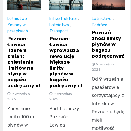
Lotnictwo
,
Infrastruktura
,
Lotnictwo
,
Zmiany w
Lotnictwo
,
Podróże
przepisach
Transport
Poznań
znosi limity
Poznań-
Poznań-
płynów w
Ławica
Ławica
bagażu
liderem
wprowadza
podręcznym!
zmian:
rewolucję:
zniesienie
Większe
9 września
limitów na
limity
2025
płyny w
płynów w
Od 9 września
bagażu
bagażu
podręcznym!
podręcznym!
pasażerowie
9 września
9 września
korzystający z
2025
2025
lotniska w
Zniesienie
Port Lotniczy
Poznaniu będą
limitu 100 ml
Poznań-
mieli
płynów w
Ławica
możliwość