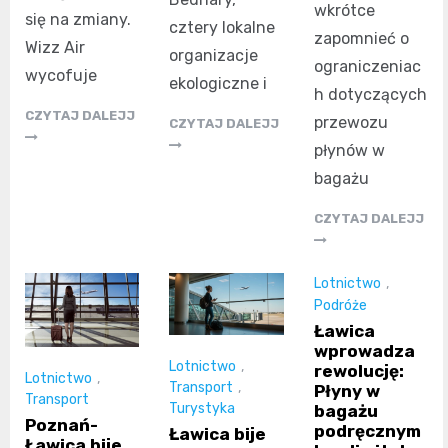
wkrótce
się na zmiany.
cztery lokalne
zapomnieć o
Wizz Air
organizacje
ograniczeniac
wycofuje
ekologiczne i
h dotyczących
CZYTAJ DALEJJ
przewozu
CZYTAJ DALEJJ
płynów w
bagażu
CZYTAJ DALEJJ
Lotnictwo
,
Podróże
Ławica
wprowadza
Lotnictwo
,
rewolucję:
Lotnictwo
,
Transport
,
Płyny w
Transport
Turystyka
bagażu
Poznań-
podręcznym
Ławica bije
Ławica bije