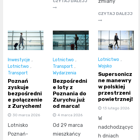
zmiany
CZYTAJ DALEJJ
CZYTAJ DALEJJ
Lotnictwo
,
Inwestycje
,
Lotnictwo
,
Wojsko
Lotnictwo
,
Transport
,
Transport
Wydarzenia
Supersonicz
ne manewry
Poznań
Bezpośredni
w polskiej
zyskuje
e loty z
przestrzeni
bezpośredni
Poznania do
powietrznej!
e połączenie
Zurychu już
z Zurychem!
od marca!
13 lutego 2026
30 marca 2026
4 marca 2026
W
Lotnisko
Od 29 marca
nadchodzącyc
Poznań-
mieszkańcy
h dniach