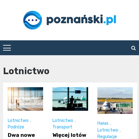
Skip
to
content
poznanski.pl
Lotnictwo
Lotnictwo
,
Lotnictwo
,
Hałas
,
Podróże
Transport
Lotnictwo
,
Dwa nowe
Więcej lotów
Regulacje