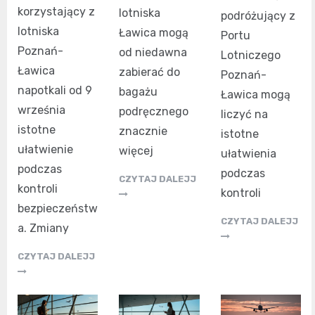
korzystający z
lotniska
podróżujący z
lotniska
Ławica mogą
Portu
Poznań-
od niedawna
Lotniczego
Ławica
zabierać do
Poznań-
napotkali od 9
bagażu
Ławica mogą
września
podręcznego
liczyć na
istotne
znacznie
istotne
ułatwienie
więcej
ułatwienia
podczas
podczas
CZYTAJ DALEJJ
kontroli
kontroli
bezpieczeństw
CZYTAJ DALEJJ
a. Zmiany
CZYTAJ DALEJJ