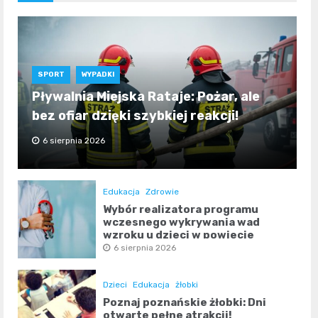
SPORT
WYPADKI
Pływalnia Miejska Rataje: Pożar, ale
bez ofiar dzięki szybkiej reakcji!
6 sierpnia 2026
Edukacja
Zdrowie
Wybór realizatora programu
wczesnego wykrywania wad
wzroku u dzieci w powiecie
poznańskim
6 sierpnia 2026
Dzieci
Edukacja
żłobki
Poznaj poznańskie żłobki: Dni
otwarte pełne atrakcji!