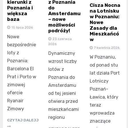
kierunki z
z Poznania
Cisza Nocna
Poznania i
do
na Lotnisku
większa
Amsterdamu
w Poznaniu:
baza
– nowe
Nowe
możliwości
Zasady dla
15 lipca 2026
podróży!
Mieszkańcó
Nowe
w
23 czerwca
bezpośrednie
2026
7 kwietnia 2026
loty z
Dynamiczny
W Poznaniu,
Poznania:
wzrost liczby
od ponad stu
Barcelona El
lotów z
lat działa Port
Prat i Porto w
Poznania do
Lotniczy
zimowej
Amsterdamu
Poznań-
ofercie
od tej jesieni
Ławica, który
Ryanair
otwiera przed
teraz
Zimowy
mieszkańcami
wprowadza
regionu
CZYTAJ DALEJJ
znaczące