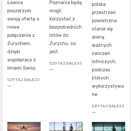
Ławica
Poznania będą
polska
poszerzyło
mogli
przestrzeń
swoją ofertę o
korzystać z
powietrzna
nowe
bezpośrednich
stanie się
połączenie z
lotów do
areną
Zurychem,
Zurychu, co
ważnych
dzięki
jest
ćwiczeń
współpracy z
lotniczych,
CZYTAJ DALEJJ
liniami Swiss.
podczas
których
CZYTAJ DALEJJ
wykorzystywa
ne
CZYTAJ DALEJJ