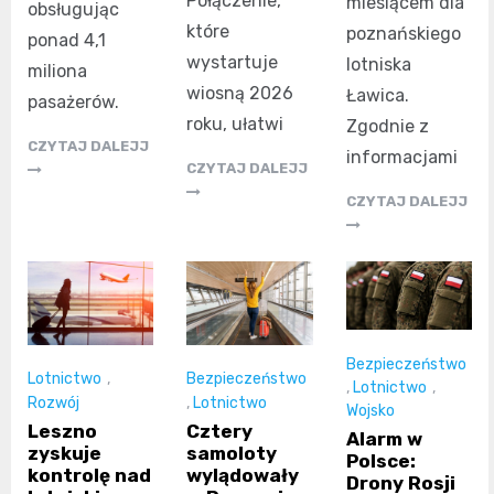
Połączenie,
miesiącem dla
obsługując
które
poznańskiego
ponad 4,1
wystartuje
lotniska
miliona
wiosną 2026
Ławica.
pasażerów.
roku, ułatwi
Zgodnie z
CZYTAJ DALEJJ
informacjami
CZYTAJ DALEJJ
CZYTAJ DALEJJ
Bezpieczeństwo
Lotnictwo
,
Bezpieczeństwo
,
Lotnictwo
,
Rozwój
,
Lotnictwo
Wojsko
Leszno
Cztery
Alarm w
zyskuje
samoloty
Polsce:
kontrolę nad
wylądowały
Drony Rosji