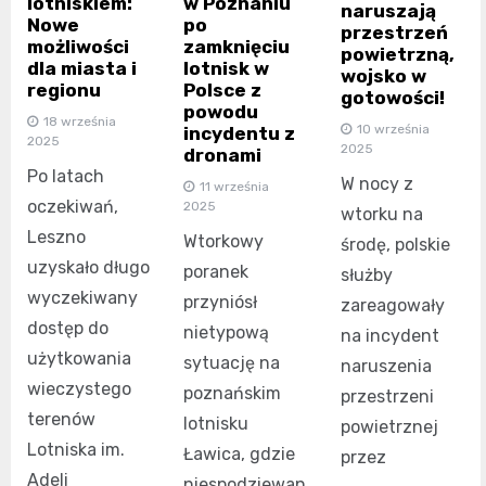
lotniskiem:
w Poznaniu
naruszają
Nowe
po
przestrzeń
możliwości
zamknięciu
powietrzną,
dla miasta i
lotnisk w
wojsko w
regionu
Polsce z
gotowości!
powodu
18 września
10 września
incydentu z
2025
2025
dronami
Po latach
W nocy z
11 września
oczekiwań,
2025
wtorku na
Leszno
Wtorkowy
środę, polskie
uzyskało długo
poranek
służby
wyczekiwany
przyniósł
zareagowały
dostęp do
nietypową
na incydent
użytkowania
sytuację na
naruszenia
wieczystego
poznańskim
przestrzeni
terenów
lotnisku
powietrznej
Lotniska im.
Ławica, gdzie
przez
Adeli
niespodziewan