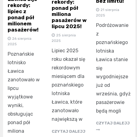
bez limitu!
rekordy:
rekordy:
ponad pół
21 sierpnia
lipiec z
miliona
2025
ponad pół
pasażerów w
milionem
Podróżowanie
lipcu 2025!
pasażerów!
z
25 sierpnia
26 sierpnia
2025
poznańskiego
2025
Lipiec 2025
lotniska
Poznańskie
roku okazał się
Ławica stanie
lotnisko
rekordowym
się
Ławica
miesiącem dla
wygodniejsze
zanotowało w
poznańskiego
już od
lipcu
lotniska
września, gdyż
wyjątkowe
Ławica, które
pasażerowie
wyniki,
zanotowało
będą mogli
obsługując
największą w
ponad pół
CZYTAJ DALEJJ
miliona
CZYTAJ DALEJJ