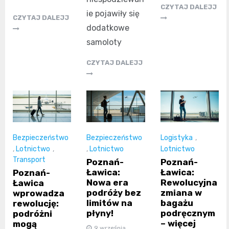
CZYTAJ DALEJJ
ie pojawiły się
CZYTAJ DALEJJ
dodatkowe
samoloty
CZYTAJ DALEJJ
Bezpieczeństwo
Bezpieczeństwo
Logistyka
,
,
Lotnictwo
,
,
Lotnictwo
Lotnictwo
Transport
Poznań-
Poznań-
Ławica:
Ławica:
Poznań-
Nowa era
Rewolucyjna
Ławica
podróży bez
zmiana w
wprowadza
limitów na
bagażu
rewolucję:
płyny!
podręcznym
podróżni
– więcej
mogą
9 września