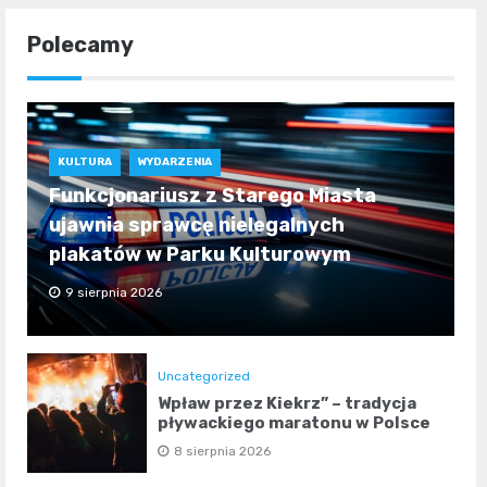
Polecamy
KULTURA
WYDARZENIA
Funkcjonariusz z Starego Miasta
ujawnia sprawcę nielegalnych
plakatów w Parku Kulturowym
9 sierpnia 2026
Uncategorized
Wpław przez Kiekrz” – tradycja
pływackiego maratonu w Polsce
8 sierpnia 2026