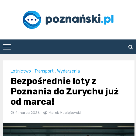
Skip
to
content
poznanski.pl
Lotnictwo
,
Transport
,
Wydarzenia
Bezpośrednie loty z
Poznania do Zurychu już
od marca!
4 marca 2026
Marek Maciejewski