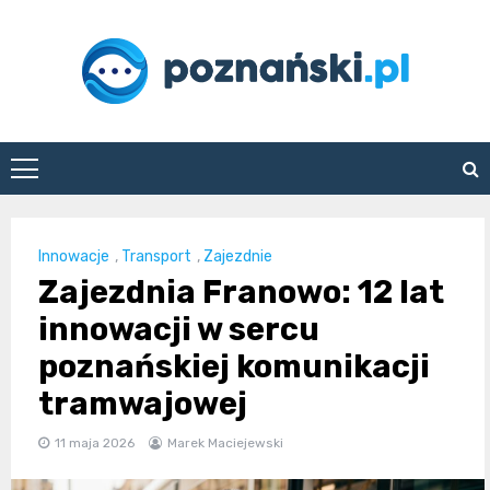
Skip
to
content
poznanski.pl
Innowacje
,
Transport
,
Zajezdnie
Zajezdnia Franowo: 12 lat
innowacji w sercu
poznańskiej komunikacji
tramwajowej
11 maja 2026
Marek Maciejewski