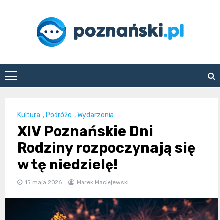
Skip
to
content
poznanski.pl
Kultura
,
Podróże
,
Wydarzenia
XIV Poznańskie Dni
Rodziny rozpoczynają się
w tę niedzielę!
15 maja 2026
Marek Maciejewski