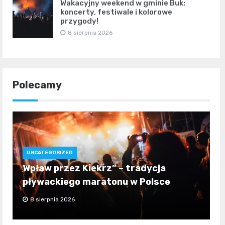
Wakacyjny weekend w gminie Buk:
koncerty, festiwale i kolorowe
przygody!
8 sierpnia 2026
Polecamy
UNCATEGORIZED
Wpław przez Kiekrz” – tradycja
pływackiego maratonu w Polsce
8 sierpnia 2026