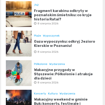
/h2
Fragment karabinu odkryty w
poznańskim śmietniku: co kryje
historia Rataj?
8 sierpnia 2026
Plaże
Wypoczynek
Oaza wypoczynku: odkryj Jezioro
Kierskie w Poznaniu!
8 sierpnia 2026
Półkolonie
Wydarzenia
Wakacyjne przygody w
Stęszewie: Półkolonie i atrakcje
dla dzieci
8 sierpnia 2026
Koncerty
Kultura
Wydarzenia
Wakacyjny weekend w gminie
Buk: koncerty, festiwale i