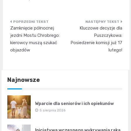
Nawigacja
Zamknięcie północnej
Kluczowe decyzje dla
wpisu
jezdni Mostu Chrobrego:
Puszczykowa:
kierowcy muszą szukać
Posiedzenie komisji już 17
objazdów
lutego!
Najnowsze
Wparcie dla seniorów i ich opiekunów
5 sierpnia 2026
Inicjatywa wczesnego wykrywania raka