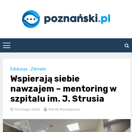
Skip
to
content
poznanski.pl
Edukacja
,
Zdrowie
Wspierają siebie
nawzajem – mentoring w
szpitalu im. J. Strusia
13 lutego 2026
Marek Maciejewski