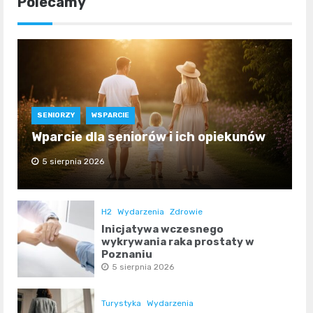
Polecamy
SENIORZY
WSPARCIE
Wparcie dla seniorów i ich opiekunów
5 sierpnia 2026
H2
Wydarzenia
Zdrowie
Inicjatywa wczesnego
wykrywania raka prostaty w
Poznaniu
5 sierpnia 2026
Turystyka
Wydarzenia