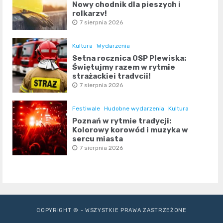
Nowy chodnik dla pieszych i
rolkarzy!
7 sierpnia 2026
Kultura
Wydarzenia
Setna rocznica OSP Plewiska:
Świętujmy razem w rytmie
strażackiej tradycji!
7 sierpnia 2026
Festiwale
Hudobne wydarzenia
Kultura
Poznań w rytmie tradycji:
Kolorowy korowód i muzyka w
sercu miasta
7 sierpnia 2026
COPYRIGHT © - WSZYSTKIE PRAWA ZASTRZEŻONE