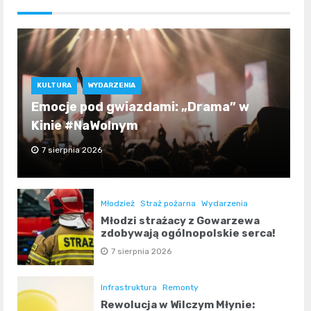
KULTURA
WYDARZENIA
Emocje pod gwiazdami: „Drama” w
Kinie #NaWolnym
7 sierpnia 2026
Młodzież
Straż pożarna
Wydarzenia
Młodzi strażacy z Gowarzewa
zdobywają ogólnopolskie serca!
7 sierpnia 2026
Infrastruktura
Remonty
Rewolucja w Wilczym Młynie: