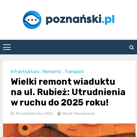
Skip
to
content
poznanski.pl
Infrastruktura
,
Remonty
,
Transport
Wielki remont wiaduktu
na ul. Rubież: Utrudnienia
w ruchu do 2025 roku!
30 października 2025
Marek Maciejewski