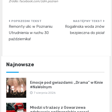
Źródło: facebook.com/zdm.poznan
Nawigacja
Remonty ulic w Poznaniu:
Rogalinska woda znów
wpisu
Utrudnienia w ruchu 30
bezpieczna do picia!
października!
Najnowsze
Emocje pod gwiazdami: „Drama” w Kinie
#NaWolnym
7 sierpnia 2026
Młodzi strażacy z Gowarzewa