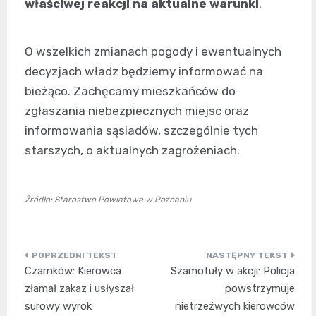
właściwej reakcji na aktualne warunki
.
O wszelkich zmianach pogody i ewentualnych
decyzjach władz będziemy informować na
bieżąco. Zachęcamy mieszkańców do
zgłaszania niebezpiecznych miejsc oraz
informowania sąsiadów, szczególnie tych
starszych, o aktualnych zagrożeniach.
Źródło: Starostwo Powiatowe w Poznaniu
Nawigacja
Czarnków: Kierowca
Szamotuły w akcji: Policja
wpisu
złamał zakaz i usłyszał
powstrzymuje
surowy wyrok
nietrzeźwych kierowców