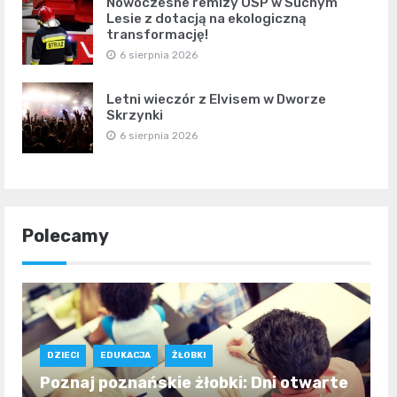
Nowoczesne remizy OSP w Suchym
Lesie z dotacją na ekologiczną
transformację!
6 sierpnia 2026
Letni wieczór z Elvisem w Dworze
Skrzynki
6 sierpnia 2026
Polecamy
DZIECI
EDUKACJA
ŻŁOBKI
Poznaj poznańskie żłobki: Dni otwarte