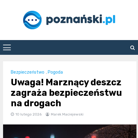
Skip
to
content
poznanski.pl
Bezpieczeństwo
,
Pogoda
Uwaga! Marznący deszcz
zagraża bezpieczeństwu
na drogach
10 lutego 2026
Marek Maciejewski