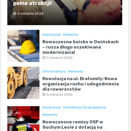
pełne atrakcji!
6 sierpnia 2026
Inwestycje
Remonty
Nowoczesne boisko w Owińskach
– rusza długo oczekiwana
modernizacja!
6 sierpnia 2026
Infrastruktura
Remonty
Rewolucja na ul. Bratumiły: Nowa
organizacja ruchu i udogodnienia
dla rowerzystów
6 sierpnia 2026
Inwestycje
Ochotnicza straż pożarna
Remonty
Nowoczesne remizy OSP w
Suchym Lesie z dotacją na