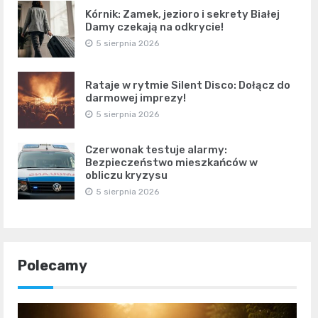
Kórnik: Zamek, jezioro i sekrety Białej
Damy czekają na odkrycie!
5 sierpnia 2026
Rataje w rytmie Silent Disco: Dołącz do
darmowej imprezy!
5 sierpnia 2026
Czerwonak testuje alarmy:
Bezpieczeństwo mieszkańców w
obliczu kryzysu
5 sierpnia 2026
Polecamy