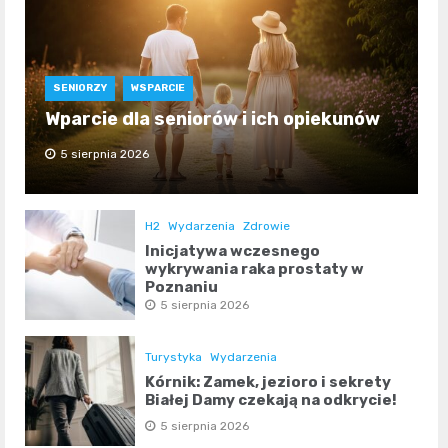
SENIORZY
WSPARCIE
Wparcie dla seniorów i ich opiekunów
5 sierpnia 2026
H2
Wydarzenia
Zdrowie
Inicjatywa wczesnego
wykrywania raka prostaty w
Poznaniu
5 sierpnia 2026
Turystyka
Wydarzenia
Kórnik: Zamek, jezioro i sekrety
Białej Damy czekają na odkrycie!
5 sierpnia 2026