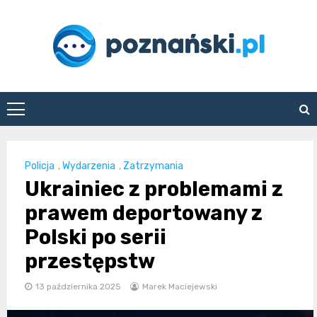
Skip
to
content
poznanski.pl
Policja
,
Wydarzenia
,
Zatrzymania
Ukrainiec z problemami z
prawem deportowany z
Polski po serii
przestępstw
13 października 2025
Marek Maciejewski