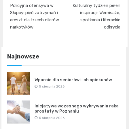
Nawigacja
Policyjna ofensywa w
Kulturalny tydzień pełen
wpisu
Słupcy: pięć zatrzymań i
inspiracji: Wernisaże,
areszt dla trzech dilerów
spotkania i literackie
narkotyków
odkrycia
Najnowsze
Wparcie dla seniorów i ich opiekunów
5 sierpnia 2026
Inicjatywa wczesnego wykrywania raka
prostaty w Poznaniu
5 sierpnia 2026