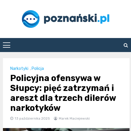
Skip
to
content
poznanski.pl
Narkotyki
,
Policja
Policyjna ofensywa w
Słupcy: pięć zatrzymań i
areszt dla trzech dilerów
narkotyków
13 października 2025
Marek Maciejewski