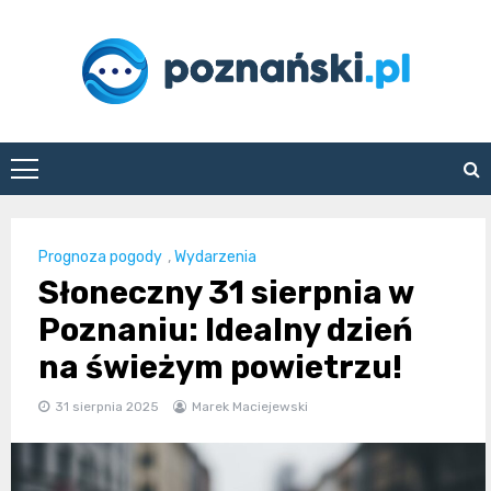
Skip
to
content
poznanski.pl
Prognoza pogody
,
Wydarzenia
Słoneczny 31 sierpnia w
Poznaniu: Idealny dzień
na świeżym powietrzu!
31 sierpnia 2025
Marek Maciejewski