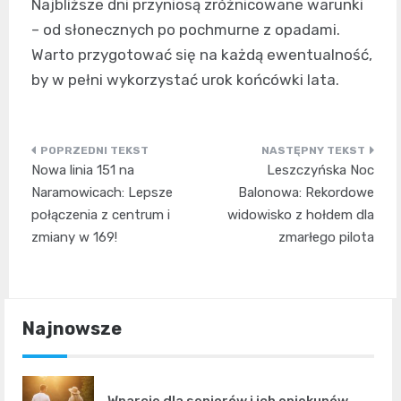
Najbliższe dni przyniosą zróżnicowane warunki
– od słonecznych po pochmurne z opadami.
Warto przygotować się na każdą ewentualność,
by w pełni wykorzystać urok końcówki lata.
Nawigacja
Nowa linia 151 na
Leszczyńska Noc
wpisu
Naramowicach: Lepsze
Balonowa: Rekordowe
połączenia z centrum i
widowisko z hołdem dla
zmiany w 169!
zmarłego pilota
Najnowsze
Wparcie dla seniorów i ich opiekunów