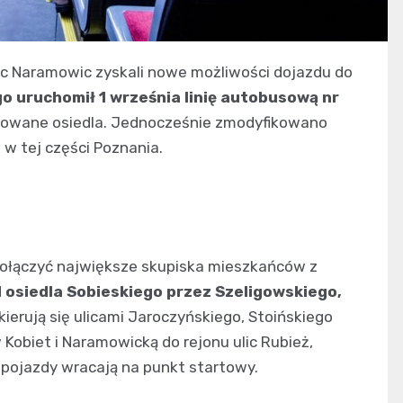
ic Naramowic zyskali nowe możliwości dojazdu do
o uruchomił 1 września linię autobusową nr
ikowane osiedla. Jednocześnie zmodyfikowano
 w tej części Poznania.
 połączyć największe skupiska mieszkańców z
 osiedla Sobieskiego przez Szeligowskiego,
kierują się ulicami Jaroczyńskiego, Stoińskiego
 Kobiet i Naramowicką do rejonu ulic Rubież,
d pojazdy wracają na punkt startowy.