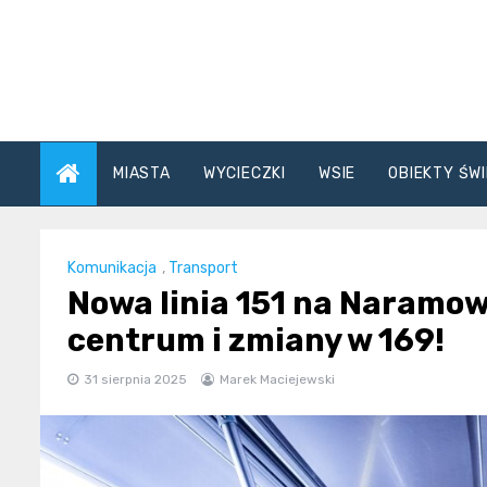
Skip
to
content
MIASTA
WYCIECZKI
WSIE
OBIEKTY ŚWI
Komunikacja
,
Transport
Nowa linia 151 na Naramow
centrum i zmiany w 169!
31 sierpnia 2025
Marek Maciejewski