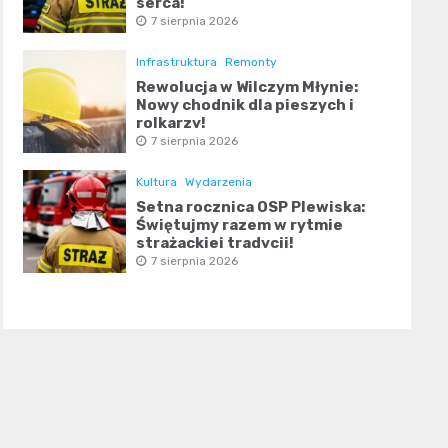
serca!
7 sierpnia 2026
Infrastruktura
Remonty
Rewolucja w Wilczym Młynie:
Nowy chodnik dla pieszych i
rolkarzy!
7 sierpnia 2026
Kultura
Wydarzenia
Setna rocznica OSP Plewiska:
Świętujmy razem w rytmie
strażackiej tradycji!
7 sierpnia 2026