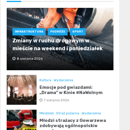
INFRASTRUKTURA
PODRÓŻE
SPORT
Zmiany w ruchu drogowym w
mieście na weekend i poniedziałek
8 sierpnia 2026
Kultura
Wydarzenia
Emocje pod gwiazdami:
„Drama” w Kinie #NaWolnym
7 sierpnia 2026
Młodzież
Straż pożarna
Wydarzenia
Młodzi strażacy z Gowarzewa
zdobywają ogólnopolskie