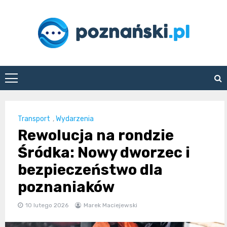
Skip
to
content
poznanski.pl
Transport
,
Wydarzenia
Rewolucja na rondzie
Śródka: Nowy dworzec i
bezpieczeństwo dla
poznaniaków
10 lutego 2026
Marek Maciejewski