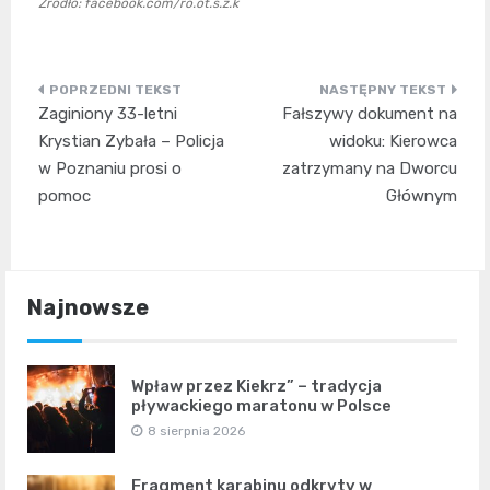
Źródło: facebook.com/ro.ot.s.z.k
Nawigacja
Zaginiony 33-letni
Fałszywy dokument na
wpisu
Krystian Zybała – Policja
widoku: Kierowca
w Poznaniu prosi o
zatrzymany na Dworcu
pomoc
Głównym
Najnowsze
Wpław przez Kiekrz” – tradycja
pływackiego maratonu w Polsce
8 sierpnia 2026
Fragment karabinu odkryty w