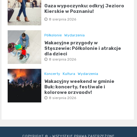
Oaza wypoczynku: odkryj Jezioro
Kierskie w Poznaniu!
8 sierpnia 2026
Półkolonie
Wydarzenia
Wakacyjne przygody w
Stęszewie: Półkolonie i atrakcje
dla dzieci
8 sierpnia 2026
Koncerty
Kultura
Wydarzenia
Wakacyjny weekend w gminie
Buk: koncerty, festiwale i
kolorowe przygody!
8 sierpnia 2026
COPYRIGHT © - WSZYSTKIE PRAWA ZASTRZEŻONE