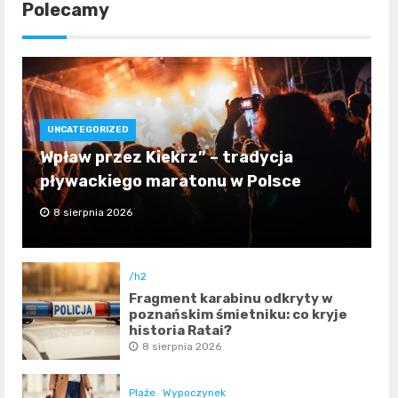
Polecamy
UNCATEGORIZED
Wpław przez Kiekrz” – tradycja
pływackiego maratonu w Polsce
8 sierpnia 2026
/h2
Fragment karabinu odkryty w
poznańskim śmietniku: co kryje
historia Rataj?
8 sierpnia 2026
Plaże
Wypoczynek