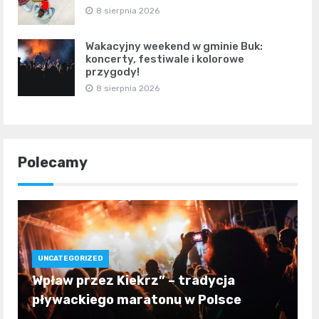
8 sierpnia 2026
Wakacyjny weekend w gminie Buk:
koncerty, festiwale i kolorowe
przygody!
8 sierpnia 2026
Polecamy
UNCATEGORIZED
Wpław przez Kiekrz” – tradycja
pływackiego maratonu w Polsce