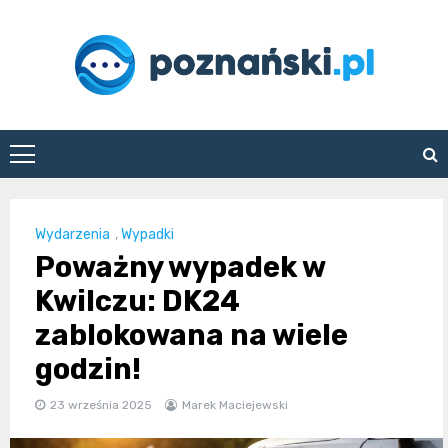
Skip
to
content
poznanski.pl
Wydarzenia
,
Wypadki
Poważny wypadek w
Kwilczu: DK24
zablokowana na wiele
godzin!
23 września 2025
Marek Maciejewski