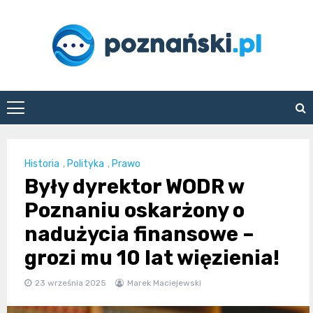
Skip
to
content
poznanski.pl
Historia
,
Polityka
,
Prawo
Były dyrektor WODR w
Poznaniu oskarżony o
nadużycia finansowe –
grozi mu 10 lat więzienia!
23 września 2025
Marek Maciejewski