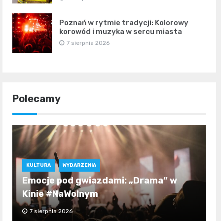
Poznań w rytmie tradycji: Kolorowy
korowód i muzyka w sercu miasta
7 sierpnia 2026
Polecamy
KULTURA
WYDARZENIA
Emocje pod gwiazdami: „Drama” w
Kinie #NaWolnym
7 sierpnia 2026