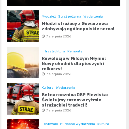
Młodzież
Straż pożarna
Wydarzenia
Młodzi strażacy z Gowarzewa
zdobywają ogólnopolskie serca!
7 sierpnia 2026
Infrastruktura
Remonty
Rewolucja w Wilczym Młynie:
Nowy chodnik dla pieszych i
rolkarzy!
7 sierpnia 2026
Kultura
Wydarzenia
Setna rocznica OSP Plewiska:
Świętujmy razem w rytmie
strażackiej tradycji!
7 sierpnia 2026
Festiwale
Hudobne wydarzenia
Kultura