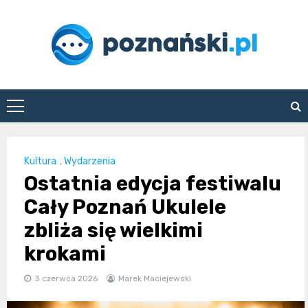
Skip
to
content
poznanski.pl
Kultura
,
Wydarzenia
Ostatnia edycja festiwalu
Cały Poznań Ukulele
zbliża się wielkimi
krokami
3 czerwca 2026
Marek Maciejewski