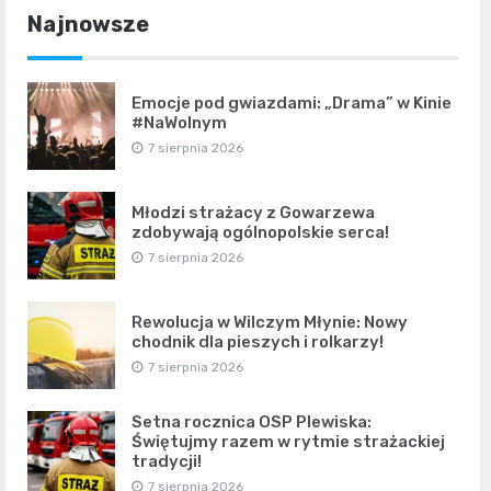
Najnowsze
Emocje pod gwiazdami: „Drama” w Kinie
#NaWolnym
7 sierpnia 2026
Młodzi strażacy z Gowarzewa
zdobywają ogólnopolskie serca!
7 sierpnia 2026
Rewolucja w Wilczym Młynie: Nowy
chodnik dla pieszych i rolkarzy!
7 sierpnia 2026
Setna rocznica OSP Plewiska:
Świętujmy razem w rytmie strażackiej
tradycji!
7 sierpnia 2026