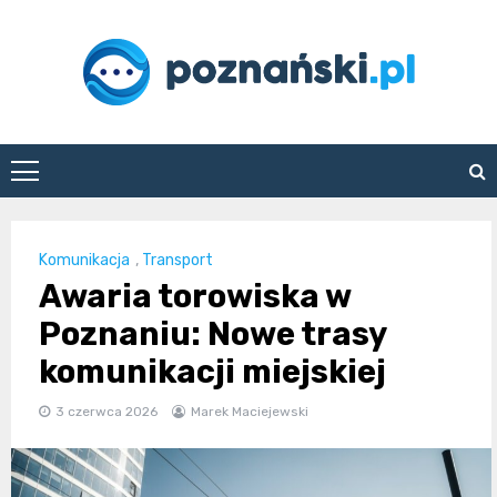
Skip
to
content
poznanski.pl
Komunikacja
,
Transport
Awaria torowiska w
Poznaniu: Nowe trasy
komunikacji miejskiej
3 czerwca 2026
Marek Maciejewski