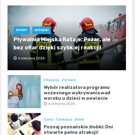
SPORT
WYPADKI
Pływalnia Miejska Rataje: Pożar, ale
bez ofiar dzięki szybkiej reakcji!
6 sierpnia 2026
Edukacja
Zdrowie
Wybór realizatora programu
wczesnego wykrywania wad
wzroku u dzieci w powiecie
poznańskim
6 sierpnia 2026
Dzieci
Edukacja
żłobki
Poznaj poznańskie żłobki: Dni
otwarte pełne atrakcji!