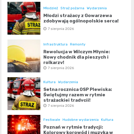
Młodzież
Straż pożarna
Wydarzenia
Młodzi strażacy z Gowarzewa
zdobywają ogólnopolskie serca!
7 sierpnia 2026
Infrastruktura
Remonty
Rewolucja w Wilczym Młynie:
Nowy chodnik dla pieszych i
rolkarzy!
7 sierpnia 2026
Kultura
Wydarzenia
Setna rocznica OSP Plewiska:
Świętujmy razem w rytmie
strażackiej tradycji!
7 sierpnia 2026
Festiwale
Hudobne wydarzenia
Kultura
Poznań w rytmie tradycji:
Kolorowy korowód i muzyka w