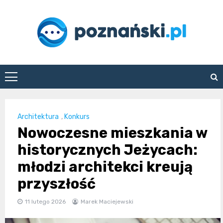
Skip
to
content
poznanski.pl
Architektura
,
Konkurs
Nowoczesne mieszkania w
historycznych Jeżycach:
młodzi architekci kreują
przyszłość
11 lutego 2026
Marek Maciejewski