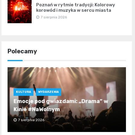
Poznań w rytmie tradycji: Kolorowy
korowód i muzyka w sercu miasta
7 sierpnia 2026
Polecamy
KULTURA
WYDARZENIA
Emocje pod gwiazdami: „Drama” w
Kinie #NaWolnym
7 sierpnia 2026