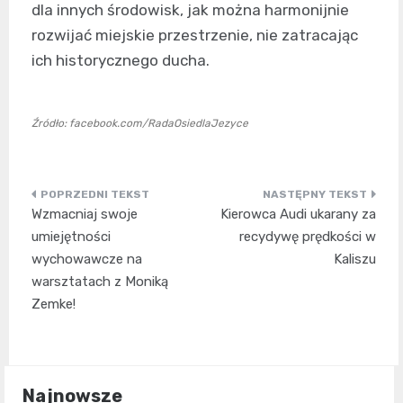
dla innych środowisk, jak można harmonijnie
rozwijać miejskie przestrzenie, nie zatracając
ich historycznego ducha.
Źródło: facebook.com/RadaOsiedlaJezyce
Nawigacja
Wzmacniaj swoje
Kierowca Audi ukarany za
wpisu
umiejętności
recydywę prędkości w
wychowawcze na
Kaliszu
warsztatach z Moniką
Zemke!
Najnowsze