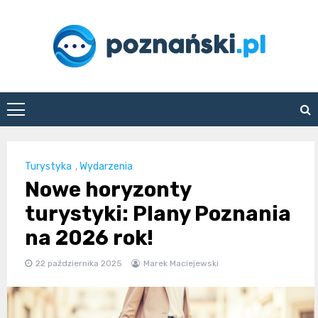
Skip
to
content
poznanski.pl
Turystyka
,
Wydarzenia
Nowe horyzonty
turystyki: Plany Poznania
na 2026 rok!
22 października 2025
Marek Maciejewski