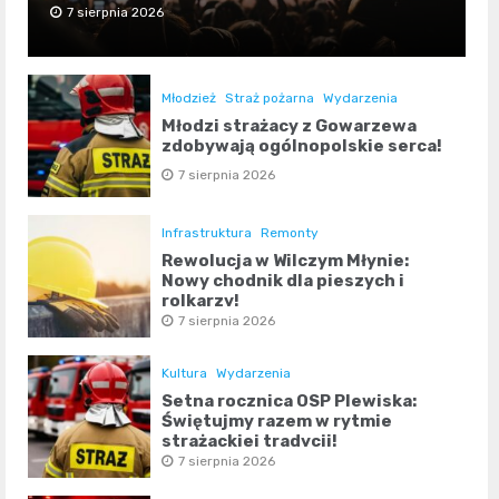
7 sierpnia 2026
Młodzież
Straż pożarna
Wydarzenia
Młodzi strażacy z Gowarzewa
zdobywają ogólnopolskie serca!
7 sierpnia 2026
Infrastruktura
Remonty
Rewolucja w Wilczym Młynie:
Nowy chodnik dla pieszych i
rolkarzy!
7 sierpnia 2026
Kultura
Wydarzenia
Setna rocznica OSP Plewiska:
Świętujmy razem w rytmie
strażackiej tradycji!
7 sierpnia 2026