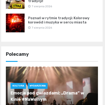
tradycji!
7 sierpnia 2026
Poznań w rytmie tradycji: Kolorowy
korowód i muzyka w sercu miasta
7 sierpnia 2026
Polecamy
KULTURA
WYDARZENIA
Emocje pod gwiazdami: „Drama” w
Kinie #NaWolnym