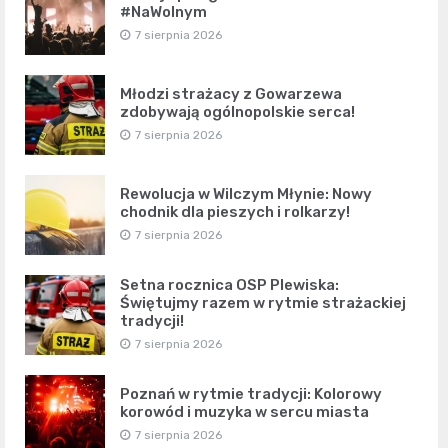
#NaWolnym
7 sierpnia 2026
Młodzi strażacy z Gowarzewa
zdobywają ogólnopolskie serca!
7 sierpnia 2026
Rewolucja w Wilczym Młynie: Nowy
chodnik dla pieszych i rolkarzy!
7 sierpnia 2026
Setna rocznica OSP Plewiska:
Świętujmy razem w rytmie strażackiej
tradycji!
7 sierpnia 2026
Poznań w rytmie tradycji: Kolorowy
korowód i muzyka w sercu miasta
7 sierpnia 2026