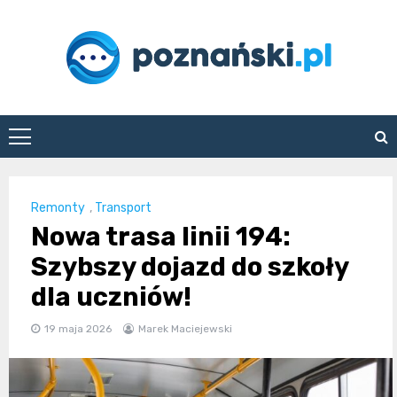
Skip
to
content
poznanski.pl
Remonty
,
Transport
Nowa trasa linii 194:
Szybszy dojazd do szkoły
dla uczniów!
19 maja 2026
Marek Maciejewski