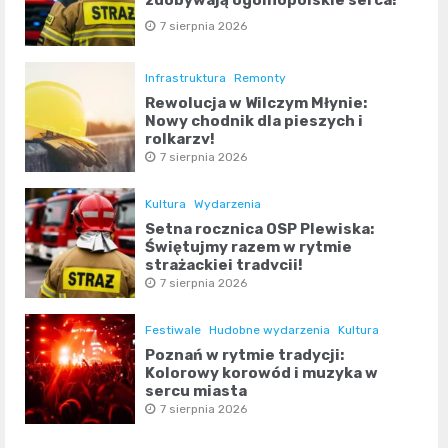
zdobywają ogólnopolskie serca!
7 sierpnia 2026
Infrastruktura
Remonty
Rewolucja w Wilczym Młynie:
Nowy chodnik dla pieszych i
rolkarzy!
7 sierpnia 2026
Kultura
Wydarzenia
Setna rocznica OSP Plewiska:
Świętujmy razem w rytmie
strażackiej tradycji!
7 sierpnia 2026
Festiwale
Hudobne wydarzenia
Kultura
Poznań w rytmie tradycji:
Kolorowy korowód i muzyka w
sercu miasta
7 sierpnia 2026