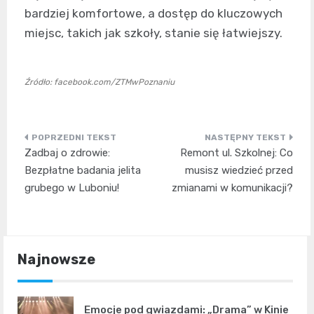
bardziej komfortowe, a dostęp do kluczowych
miejsc, takich jak szkoły, stanie się łatwiejszy.
Źródło: facebook.com/ZTMwPoznaniu
Nawigacja
Zadbaj o zdrowie:
Remont ul. Szkolnej: Co
wpisu
Bezpłatne badania jelita
musisz wiedzieć przed
grubego w Luboniu!
zmianami w komunikacji?
Najnowsze
Emocje pod gwiazdami: „Drama” w Kinie