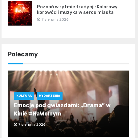
Poznań w rytmie tradycji: Kolorowy
korowód i muzyka w sercu miasta
7 sierpnia 2026
Polecamy
KULTURA
WYDARZENIA
Emocje pod gwiazdami: „Drama” w
Kinie #NaWolnym
7 sierpnia 2026