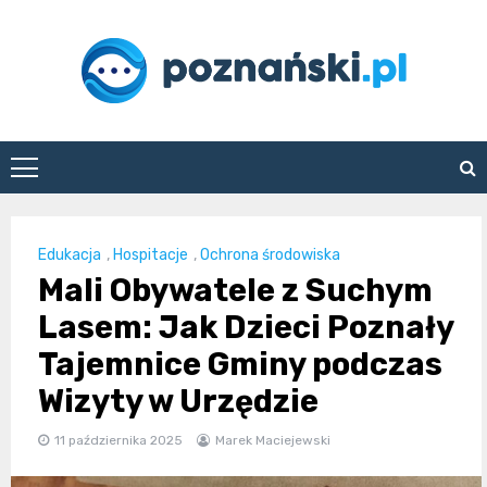
Skip
to
content
poznanski.pl
Edukacja
,
Hospitacje
,
Ochrona środowiska
Mali Obywatele z Suchym
Lasem: Jak Dzieci Poznały
Tajemnice Gminy podczas
Wizyty w Urzędzie
11 października 2025
Marek Maciejewski