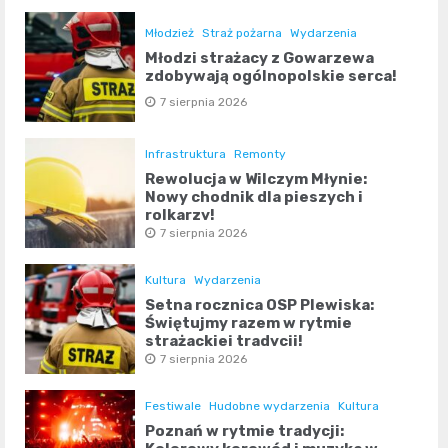
Młodzież
Straż pożarna
Wydarzenia
Młodzi strażacy z Gowarzewa
zdobywają ogólnopolskie serca!
7 sierpnia 2026
Infrastruktura
Remonty
Rewolucja w Wilczym Młynie:
Nowy chodnik dla pieszych i
rolkarzy!
7 sierpnia 2026
Kultura
Wydarzenia
Setna rocznica OSP Plewiska:
Świętujmy razem w rytmie
strażackiej tradycji!
7 sierpnia 2026
Festiwale
Hudobne wydarzenia
Kultura
Poznań w rytmie tradycji: