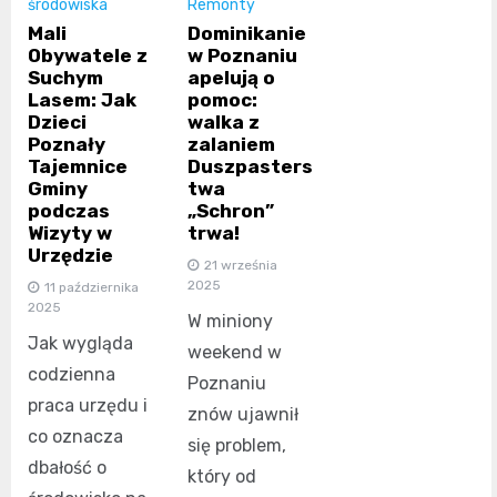
środowiska
Remonty
Mali
Dominikanie
Obywatele z
w Poznaniu
Suchym
apelują o
Lasem: Jak
pomoc:
Dzieci
walka z
Poznały
zalaniem
Tajemnice
Duszpasters
Gminy
twa
podczas
„Schron”
Wizyty w
trwa!
Urzędzie
21 września
2025
11 października
2025
W miniony
Jak wygląda
weekend w
codzienna
Poznaniu
praca urzędu i
znów ujawnił
co oznacza
się problem,
dbałość o
który od