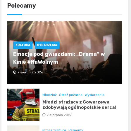
Polecamy
KULTURA
WYDARZENIA
Emocje pod gwiazdami: „Drama” w
Kinie #NaWolnym
7 sierpnia 2026
Młodzież
Straż pożarna
Wydarzenia
Młodzi strażacy z Gowarzewa
zdobywają ogólnopolskie serca!
7 sierpnia 2026
Infrastruktura
Remonty