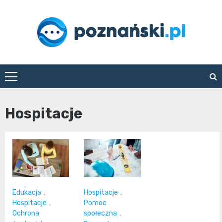
Skip
to
content
poznanski.pl
Hospitacje
Edukacja
,
Hospitacje
,
Hospitacje
,
Pomoc
Ochrona
społeczna
,