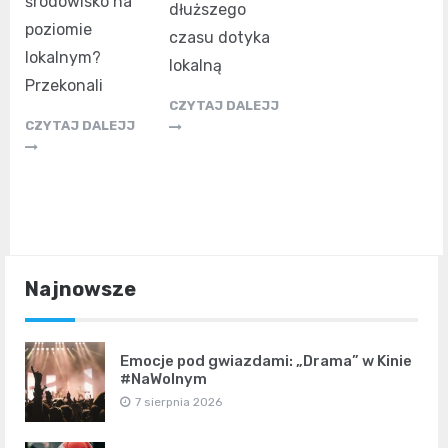
środowisko na
dłuższego
poziomie
czasu dotyka
lokalnym?
lokalną
Przekonali
CZYTAJ DALEJJ
CZYTAJ DALEJJ
Najnowsze
Emocje pod gwiazdami: „Drama” w Kinie
#NaWolnym
7 sierpnia 2026