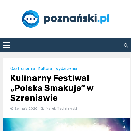
Skip
to
content
poznanski.pl
Gastronomia
,
Kultura
,
Wydarzenia
Kulinarny Festiwal
„Polska Smakuje” w
Szreniawie
26 maja 2026
Marek Maciejewski