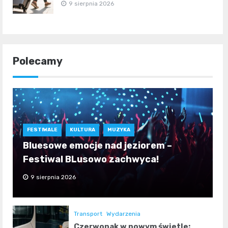
9 sierpnia 2026
Polecamy
FESTIWALE
KULTURA
MUZYKA
Bluesowe emocje nad jeziorem –
Festiwal BLusowo zachwyca!
9 sierpnia 2026
Transport
Wydarzenia
Czerwonak w nowym świetle: