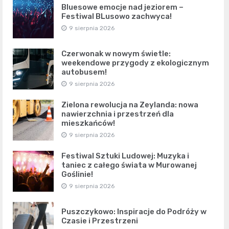
Bluesowe emocje nad jeziorem –
Festiwal BLusowo zachwyca!
9 sierpnia 2026
Czerwonak w nowym świetle:
weekendowe przygody z ekologicznym
autobusem!
9 sierpnia 2026
Zielona rewolucja na Zeylanda: nowa
nawierzchnia i przestrzeń dla
mieszkańców!
9 sierpnia 2026
Festiwal Sztuki Ludowej: Muzyka i
taniec z całego świata w Murowanej
Goślinie!
9 sierpnia 2026
Puszczykowo: Inspiracje do Podróży w
Czasie i Przestrzeni