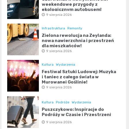
weekendowe przygody z
ekologicznym autobusem!
9 sierpnia 2026
Infrastruktura
Remonty
Zielona rewolucja na Zeylanda:
nowa nawierzchnia i przestrzeń
dla mieszkańców!
9 sierpnia 2026
Kultura
Wydarzenia
Festiwal Sztuki Ludowej: Muzyka
i taniec z całego świata w
Murowanej Goślinie!
9 sierpnia 2026
Kultura
Podróże
Wydarzenia
Puszczykowo: Inspiracje do
Podróży w Czasie i Przestrzeni
9 sierpnia 2026