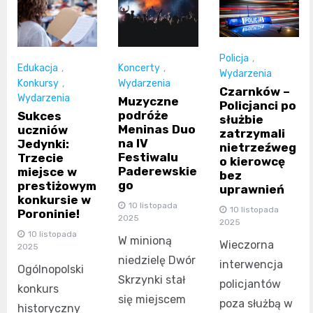
Policja
,
Edukacja
,
Koncerty
,
Wydarzenia
Konkursy
,
Wydarzenia
Czarnków –
Wydarzenia
Muzyczne
Policjanci po
podróże
Sukces
służbie
Meninas Duo
uczniów
zatrzymali
na IV
Jedynki:
nietrzeźweg
Festiwalu
Trzecie
o kierowcę
Paderewskie
miejsce w
bez
go
prestiżowym
uprawnień
konkursie w
10 listopada
10 listopada
Poroninie!
2025
2025
10 listopada
W minioną
Wieczorna
2025
niedzielę Dwór
interwencja
Ogólnopolski
Skrzynki stał
policjantów
konkurs
się miejscem
poza służbą w
historyczny