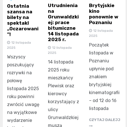
Utrudnienia
Brytyjskie
Ostatnia
na
kino
szansa na
Grunwaldzki
ponownie w
bilety na
ej: prace
Poznaniu
spektakl
bitumiczne
„Oczarowani
12 listopada
14 listopada
”!
2025
2025 r.
12 listopada
Początek
2025
12 listopada
listopada w
2025
Wszyscy
Poznaniu
14 listopada
poszukujący
upłynie pod
2025 roku
rozrywki na
znakiem
mieszkańcy
połowę
brytyjskiej
Plewisk oraz
listopada 2025
kinematografii
kierowcy
roku powinni
– od 12 do 16
korzystający z
zwrócić uwagę
listopada
ulicy
na wyjątkowe
Grunwaldzkiej
wydarzenie
CZYTAJ DALEJJ
muszą