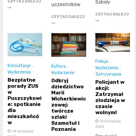
CZYTAJ DALEJJ
Szkoły
uczestników
CZYTAJ DALEJJ
CZYTAJ DALEJJ
Policja
,
Konsultacje
,
Kultura
,
Wydarzenia
,
Wydarzenia
Wydarzenia
Zatrzymania
Bezpłatne
Odkryj
Policjant w
porady ZUS
dziedzictwo
akcji:
w
Marii
Zatrzymał
Puszczykowi
Wicherkiewic
złodzieja w
e: spotkanie
zowej:
czasie
dla
twórcze
wolnym!
mieszkańcó
szlaki
12 listopada
w
Szamotuł i
2025
Poznania
14 listopada