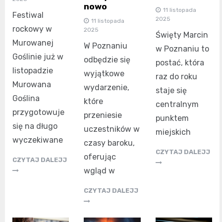
nowo
11 listopada
Festiwal
2025
11 listopada
rockowy w
2025
Święty Marcin
Murowanej
W Poznaniu
w Poznaniu to
Goślinie już w
odbędzie się
postać, która
listopadzie
wyjątkowe
raz do roku
Murowana
wydarzenie,
staje się
Goślina
które
centralnym
przygotowuje
przeniesie
punktem
się na długo
uczestników w
miejskich
wyczekiwane
czasy baroku,
CZYTAJ DALEJJ
oferując
CZYTAJ DALEJJ
wgląd w
CZYTAJ DALEJJ