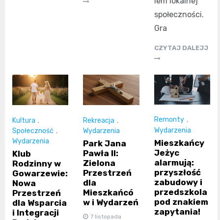
iem lokalnej
społeczności.
Gra
CZYTAJ DALEJJ
Remonty
,
Kultura
,
Rekreacja
,
Wydarzenia
Społeczność
,
Wydarzenia
Wydarzenia
Mieszkańcy
Park Jana
Jeżyc
Pawła II:
Klub
alarmują:
Zielona
Rodzinny w
przyszłość
Przestrzeń
Gowarzewie:
zabudowy i
dla
Nowa
przedszkola
Mieszkańcó
Przestrzeń
pod znakiem
w i Wydarzeń
dla Wsparcia
zapytania!
i Integracji
7 listopada