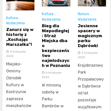
Kultura
,
Natura
,
Kultura
,
Wydarzenia
Wydarzenia
Wydarzenia
Bieg dla
Jesienne
Zanurz się w
Niepodległej
spacery w
historię z
: Straż
magicznym
„Kochając
Miejska dba
parku
Marszałka”!
o
Dąbrówki
bezpieczeńs
6 listopada
5 listopada
two
2025
2025
najmłodszyc
Miejsko-
h w Poznaniu
Krajobrazowy
Gminny
Park
6 listopada
2025
Ośrodek
Przypałacowy
Kultury w
W minioną
w Dąbrówce
Kostrzynie
sobotę w
od lat
zaprasza
Parku
pozostaje
mieszkańców
Bambrów w
wyjątkowym