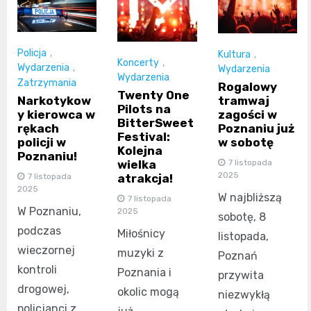
Policja
,
Kultura
,
Koncerty
,
Wydarzenia
,
Wydarzenia
Wydarzenia
Zatrzymania
Rogalowy
Twenty One
Narkotykow
tramwaj
Pilots na
y kierowca w
zagości w
BitterSweet
rękach
Poznaniu już
Festival:
policji w
w sobotę
Kolejna
Poznaniu!
7 listopada
wielka
2025
7 listopada
atrakcja!
2025
W najbliższą
7 listopada
W Poznaniu,
2025
sobotę, 8
podczas
Miłośnicy
listopada,
wieczornej
muzyki z
Poznań
kontroli
Poznania i
przywita
drogowej,
okolic mogą
niezwykłą
policjanci z