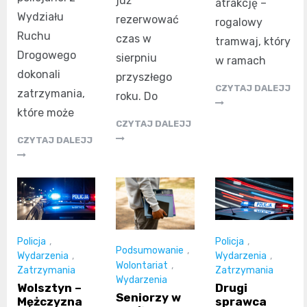
już
atrakcję –
Wydziału
rezerwować
rogalowy
Ruchu
czas w
tramwaj, który
Drogowego
sierpniu
w ramach
dokonali
przyszłego
CZYTAJ DALEJJ
zatrzymania,
roku. Do
które może
CZYTAJ DALEJJ
CZYTAJ DALEJJ
Policja
,
Policja
,
Podsumowanie
,
Wydarzenia
,
Wydarzenia
,
Wolontariat
,
Zatrzymania
Zatrzymania
Wydarzenia
Wolsztyn –
Drugi
Seniorzy w
Mężczyzna
sprawca