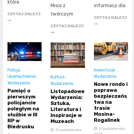
które
Misia z
informacji dla
twórczym
CZYTAJ DALEJJ
CZYTAJ DALEJJ
CZYTAJ DALEJJ
Inwestycje
,
Policja
,
Wydarzenia
Upamiętnienia
,
Kultura
,
Wydarzenia
Wydarzenia
Nowe rondo i
poprawa
Pamięć o
Listopadowe
bezpieczeńs
pierwszym
Wydarzenia:
twa na
policjancie
Sztuka,
trasie
poległym na
Literatura i
Mosina-
służbie w III
Inspiracje w
Rogalinek
RP w
Muzeach
Biedrusku
31 października
31 października
2025