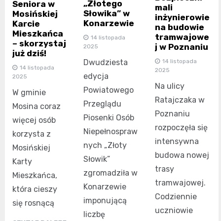
„Złotego
Seniora w
mali
Słowika” w
Mosińskiej
inżynierowie
Konarzewie
Karcie
na budowie
Mieszkańca
tramwajowe
14 listopada
– skorzystaj
j w Poznaniu
2025
już dziś!
14 listopada
Dwudziesta
14 listopada
2025
edycja
2025
Na ulicy
Powiatowego
W gminie
Ratajczaka w
Przeglądu
Mosina coraz
Poznaniu
Piosenki Osób
więcej osób
rozpoczęła się
Niepełnospraw
korzysta z
intensywna
nych „Złoty
Mosińskiej
budowa nowej
Słowik”
Karty
trasy
zgromadziła w
Mieszkańca,
tramwajowej.
Konarzewie
która cieszy
Codziennie
imponującą
się rosnącą
uczniowie
liczbę