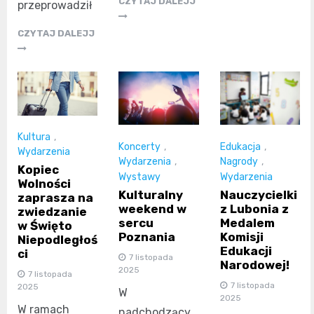
CZYTAJ DALEJJ
przeprowadził
CZYTAJ DALEJJ
Kultura
,
Koncerty
,
Edukacja
,
Wydarzenia
Wydarzenia
,
Nagrody
,
Kopiec
Wystawy
Wydarzenia
Wolności
Kulturalny
Nauczycielki
zaprasza na
weekend w
z Lubonia z
zwiedzanie
sercu
Medalem
w Święto
Poznania
Komisji
Niepodległoś
Edukacji
ci
7 listopada
Narodowej!
2025
7 listopada
7 listopada
2025
W
2025
W ramach
nadchodzący