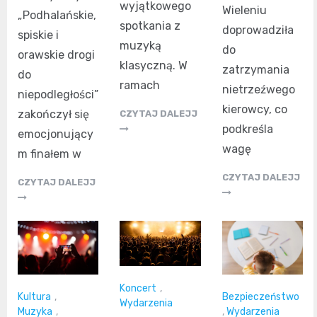
wyjątkowego
Wieleniu
„Podhalańskie,
spotkania z
doprowadziła
spiskie i
muzyką
do
orawskie drogi
klasyczną. W
zatrzymania
do
ramach
nietrzeźwego
niepodległości”
kierowcy, co
zakończył się
CZYTAJ DALEJJ
podkreśla
emocjonujący
wagę
m finałem w
CZYTAJ DALEJJ
CZYTAJ DALEJJ
Koncert
,
Kultura
,
Bezpieczeństwo
Wydarzenia
Muzyka
,
,
Wydarzenia