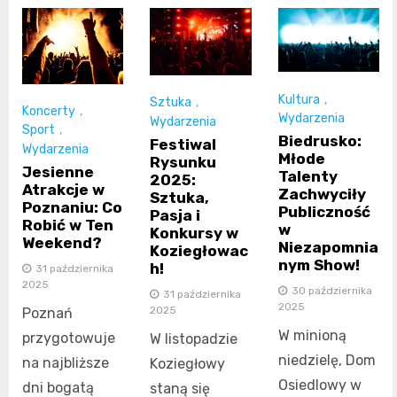
Kultura
,
Sztuka
,
Koncerty
,
Wydarzenia
Wydarzenia
Sport
,
Biedrusko:
Festiwal
Wydarzenia
Młode
Rysunku
Jesienne
Talenty
2025:
Atrakcje w
Zachwyciły
Sztuka,
Poznaniu: Co
Publiczność
Pasja i
Robić w Ten
w
Konkursy w
Weekend?
Niezapomnia
Koziegłowac
nym Show!
h!
31 października
2025
30 października
31 października
2025
2025
Poznań
W minioną
przygotowuje
W listopadzie
niedzielę, Dom
na najbliższe
Koziegłowy
Osiedlowy w
dni bogatą
staną się