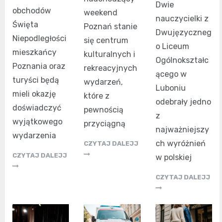
Dwie
obchodów
weekend
nauczycielki z
Święta
Poznań stanie
Dwujęzyczneg
Niepodległości
się centrum
o Liceum
mieszkańcy
kulturalnych i
Ogólnokształc
Poznania oraz
rekreacyjnych
ącego w
turyści będą
wydarzeń,
Luboniu
mieli okazję
które z
odebrały jedno
doświadczyć
pewnością
z
wyjątkowego
przyciągną
najważniejszy
wydarzenia
ch wyróżnień
CZYTAJ DALEJJ
CZYTAJ DALEJJ
w polskiej
CZYTAJ DALEJJ