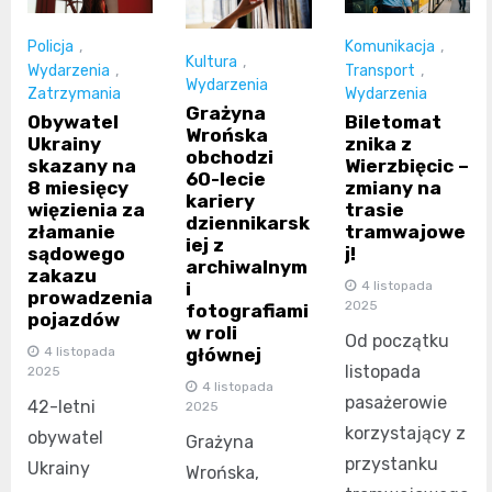
Policja
,
Komunikacja
,
Kultura
,
Wydarzenia
,
Transport
,
Wydarzenia
Zatrzymania
Wydarzenia
Grażyna
Obywatel
Biletomat
Wrońska
Ukrainy
znika z
obchodzi
skazany na
Wierzbięcic –
60-lecie
8 miesięcy
zmiany na
kariery
więzienia za
trasie
dziennikarsk
złamanie
tramwajowe
iej z
sądowego
j!
archiwalnym
zakazu
4 listopada
i
prowadzenia
2025
fotografiami
pojazdów
w roli
Od początku
4 listopada
głównej
listopada
2025
4 listopada
pasażerowie
42-letni
2025
korzystający z
obywatel
Grażyna
przystanku
Ukrainy
Wrońska,