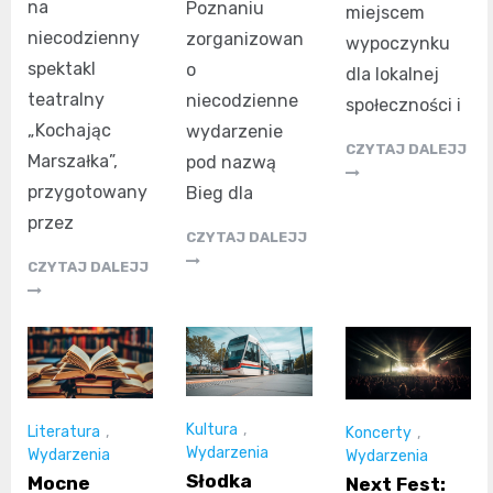
na
Poznaniu
miejscem
niecodzienny
zorganizowan
wypoczynku
spektakl
o
dla lokalnej
teatralny
niecodzienne
społeczności i
„Kochając
wydarzenie
CZYTAJ DALEJJ
Marszałka”,
pod nazwą
przygotowany
Bieg dla
przez
CZYTAJ DALEJJ
CZYTAJ DALEJJ
Kultura
,
Literatura
,
Koncerty
,
Wydarzenia
Wydarzenia
Wydarzenia
Słodka
Mocne
Next Fest: