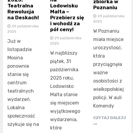
zbiórka w
Teatralna
Lodowisku
Poznaniu
Rewolucja
Malta –
29 października
na Deskach!
Przebierz się
2025
i wchodź za
29 października
pół ceny!
W Poznaniu
2025
29 października
miała miejsce
Już w
2025
uroczystość,
listopadzie
W najbliższy
która
Mosina
piątek, 31
przyciągnęła
ponownie
października
ważne
stanie się
2025 roku,
osobistości z
centrum
Lodowisko
wielkopolskiej
teatralnych
Malta stanie
policji. W auli
wydarzeń.
się miejscem
Komendy
Lokalna
wyjątkowego
społeczność
CZYTAJ DALEJJ
wydarzenia,
szykuje się na
które