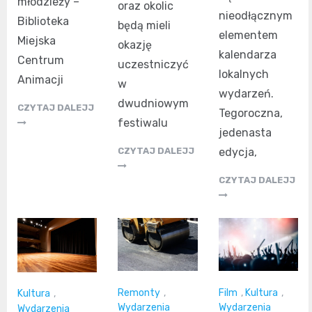
młodzieży –
oraz okolic
nieodłącznym
Biblioteka
będą mieli
elementem
Miejska
okazję
kalendarza
Centrum
uczestniczyć
lokalnych
Animacji
w
wydarzeń.
dwudniowym
CZYTAJ DALEJJ
Tegoroczna,
festiwalu
jedenasta
CZYTAJ DALEJJ
edycja,
CZYTAJ DALEJJ
Remonty
,
Film
,
Kultura
,
Kultura
,
Wydarzenia
Wydarzenia
Wydarzenia