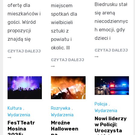
Biedrusku stał
ofertę dla
miejscem
się areną
mieszkańców i
spotkań dla
niecodziennyc
gości. Wśród
wielbicieli
h emocji, gdy
propozycji
sztuki z
dzieci i
znajdą się
powiatu i
okolic. III
CZYTAJ DALEJJ
CZYTAJ DALEJJ
CZYTAJ DALEJJ
Policja
,
Kultura
,
Rozrywka
,
Wydarzenia
Wydarzenia
Wydarzenia
Nowi liderzy
FesTTeatr
Mroźne
w Policji:
Mosina
Halloween
Uroczysta
2025:
na