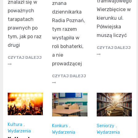
tramwajowego
znalazł się w
znana
Wierzbięcice w
poważnych
dziennikarka
kierunku ul.
tarapatach
Radia Poznań,
Półwiejska
prawnych po
tym razem
muszą liczyć
tym, jak po raz
wystąpiła w
drugi
roli bohaterki,
CZYTAJ DALEJJ
a nie
CZYTAJ DALEJJ
prowadzącej
CZYTAJ DALEJJ
Kultura
,
Konkurs
,
Seniorzy
,
Wydarzenia
Wydarzenia
Wydarzenia