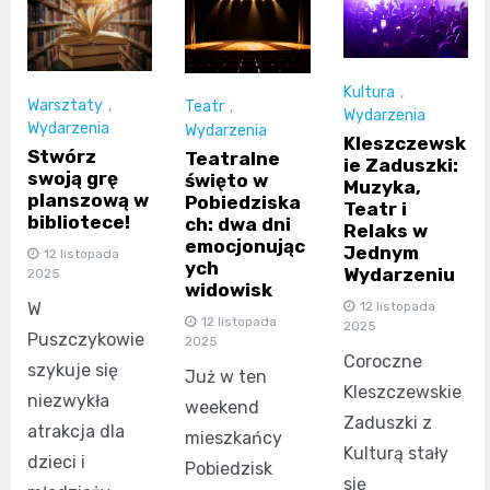
Kultura
,
Warsztaty
,
Teatr
,
Wydarzenia
Wydarzenia
Wydarzenia
Kleszczewsk
Stwórz
Teatralne
ie Zaduszki:
swoją grę
święto w
Muzyka,
planszową w
Pobiedziska
Teatr i
bibliotece!
ch: dwa dni
Relaks w
emocjonując
Jednym
12 listopada
ych
Wydarzeniu
2025
widowisk
W
12 listopada
12 listopada
2025
Puszczykowie
2025
Coroczne
szykuje się
Już w ten
Kleszczewskie
niezwykła
weekend
Zaduszki z
atrakcja dla
mieszkańcy
Kulturą stały
dzieci i
Pobiedzisk
się