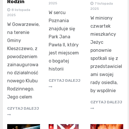
Rodzin
2025
7 listopada
2025
8 listopada
W sercu
2025
W miniony
Poznania
W Gowarzewie,
czwartek
znajduje się
na terenie
mieszkańcy
Park Jana
Gminy
Jeżyc
Pawła II, który
Kleszczewo, z
ponownie
jest miejscem
powodzeniem
spotkali się z
o bogatej
zainaugurowa
przedstawiciel
historii
no działalność
ami swojej
nowego Klubu
CZYTAJ DALEJJ
rady osiedla,
Rodzinnego.
by wspólnie
Jego celem
CZYTAJ DALEJJ
CZYTAJ DALEJJ