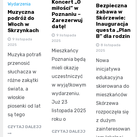
Koncert „O
Wydarzenia
Bezpieczna
miłości” w
zabawa w
Muzyczna
Poznaniu –
Skórzewie:
podróż do
Zarezerwuj
Inauguracja
Włoch w
datę!
questa „Plan
Skrzynkach
B” dla rodzin
9 listopada
9 listopada
2025
2025
8 listopada
Mieszkańcy
2025
Muzyka potrafi
Poznania będą
Nowa
przenosić
mieli okazję
inicjatywa
słuchacza w
uczestniczyć
edukacyjna
różne zakątki
w wyjątkowym
skierowana do
świata, a
wydarzeniu.
mieszkańców
włoskie
Już 23
Skórzewa
piosenki od lat
listopada 2025
rozpoczęła się
są tego
roku o
z dużym
CZYTAJ DALEJJ
zainteresowan
CZYTAJ DALEJJ