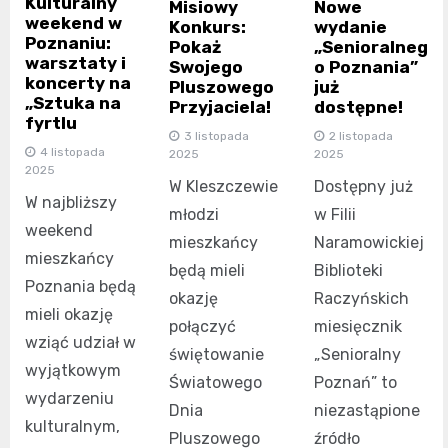
Kulturalny
Misiowy
Nowe
weekend w
Konkurs:
wydanie
Poznaniu:
Pokaż
„Senioralneg
warsztaty i
Swojego
o Poznania”
koncerty na
Pluszowego
już
„Sztuka na
Przyjaciela!
dostępne!
fyrtlu
3 listopada
2 listopada
4 listopada
2025
2025
2025
W Kleszczewie
Dostępny już
W najbliższy
młodzi
w Filii
weekend
mieszkańcy
Naramowickiej
mieszkańcy
będą mieli
Biblioteki
Poznania będą
okazję
Raczyńskich
mieli okazję
połączyć
miesięcznik
wziąć udział w
świętowanie
„Senioralny
wyjątkowym
Światowego
Poznań” to
wydarzeniu
Dnia
niezastąpione
kulturalnym,
Pluszowego
źródło