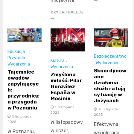
inicjatywa
CZYTAJ DALEJJ
Edukacja
,
Bezpieczeństwo
Przyroda
,
Kultura
,
,
Wydarzenia
Wydarzenia
Wydarzenia
Skoordynow
Tajemnice
Zmyślona
ane
owadów
miłość: Pilar
działania
zapylającyc
González
służb ratują
h:
España w
sytuację w
przyrodnicz
Mosinie
Jeżycach
a przygoda
w Poznaniu
5 listopada
4 listopada
2025
2025
5 listopada
W listopadowy
2025
Efektywna
wieczór,
W Poznaniu,
współpraca