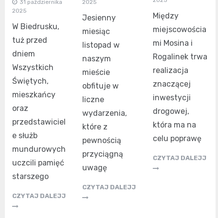
31 października
2025
2025
Między
Jesienny
W Biedrusku,
miejscowościa
miesiąc
tuż przed
mi Mosina i
listopad w
dniem
Rogalinek trwa
naszym
Wszystkich
realizacja
mieście
Świętych,
znaczącej
obfituje w
mieszkańcy
inwestycji
liczne
oraz
drogowej,
wydarzenia,
przedstawiciel
która ma na
które z
e służb
celu poprawę
pewnością
mundurowych
przyciągną
CZYTAJ DALEJJ
uczcili pamięć
uwagę
starszego
CZYTAJ DALEJJ
CZYTAJ DALEJJ