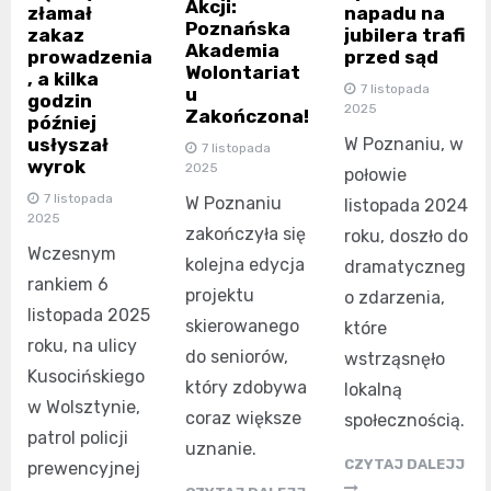
Akcji:
złamał
napadu na
Poznańska
zakaz
jubilera trafi
Akademia
prowadzenia
przed sąd
Wolontariat
, a kilka
7 listopada
u
godzin
2025
Zakończona!
później
usłyszał
W Poznaniu, w
7 listopada
wyrok
2025
połowie
7 listopada
W Poznaniu
listopada 2024
2025
zakończyła się
roku, doszło do
Wczesnym
kolejna edycja
dramatyczneg
rankiem 6
projektu
o zdarzenia,
listopada 2025
skierowanego
które
roku, na ulicy
do seniorów,
wstrząsnęło
Kusocińskiego
który zdobywa
lokalną
w Wolsztynie,
coraz większe
społecznością.
patrol policji
uznanie.
CZYTAJ DALEJJ
prewencyjnej