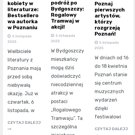
podróż po
kobiety w
Poznaj
Bydgoszczy:
literaturze:
pierwszych
Rogalowy
Bestsellero
artystów,
Tramwaj w
wa autorka
którzy
akcji!
w Poznaniu
rozgrzeją
Poznań!
5 listopada
5 listopada
2025
2025
5 listopada
2025
W Bydgoszczy
Wielbiciele
W dniach od 16
mieszkańcy
literatury z
do 18 kwietnia
mogą dziś
Poznania mają
Poznań stanie
doświadczyć
przed sobą
się centrum
niecodziennej
niebywałą
muzycznych
atrakcji w
okazję. Już w
wydarzeń
postaci
czwartek, 6
dzięki
„Rogalowego
listopada, w
festiwalowi
Tramwaju”. Ta
CZYTAJ DALEJJ
szczególna
CZYTAJ DALEJJ