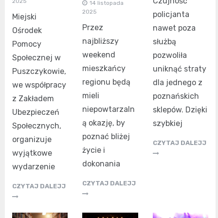
Czujność
2025
14 listopada
2025
policjanta
Miejski
Przez
nawet poza
Ośrodek
najbliższy
służbą
Pomocy
weekend
pozwoliła
Społecznej w
mieszkańcy
uniknąć straty
Puszczykowie,
regionu będą
dla jednego z
we współpracy
mieli
poznańskich
z Zakładem
niepowtarzaln
sklepów. Dzięki
Ubezpieczeń
ą okazję, by
szybkiej
Społecznych,
poznać bliżej
organizuje
CZYTAJ DALEJJ
życie i
wyjątkowe
dokonania
wydarzenie
CZYTAJ DALEJJ
CZYTAJ DALEJJ