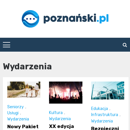
Skip
to
content
poznanski.pl
Wydarzenia
Seniorzy
,
Edukacja
,
Kultura
,
Usługi
,
Infrastruktura
,
Wydarzenia
Wydarzenia
Wydarzenia
XX edycja
Nowy Pakiet
Bezpieczni