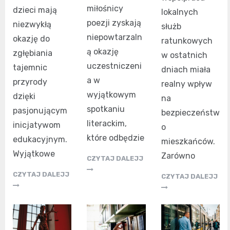
miłośnicy
dzieci mają
lokalnych
poezji zyskają
niezwykłą
służb
niepowtarzaln
okazję do
ratunkowych
ą okazję
zgłębiania
w ostatnich
uczestniczeni
tajemnic
dniach miała
a w
przyrody
realny wpływ
wyjątkowym
dzięki
na
spotkaniu
pasjonującym
bezpieczeństw
literackim,
inicjatywom
o
które odbędzie
edukacyjnym.
mieszkańców.
Wyjątkowe
Zarówno
CZYTAJ DALEJJ
CZYTAJ DALEJJ
CZYTAJ DALEJJ