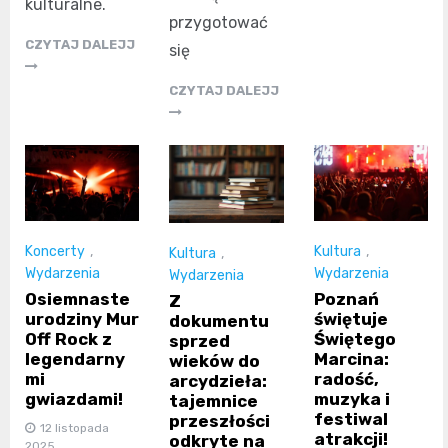
kulturalne.
przygotować
CZYTAJ DALEJJ
się
CZYTAJ DALEJJ
Koncerty
,
Kultura
,
Kultura
,
Wydarzenia
Wydarzenia
Wydarzenia
Osiemnaste
Poznań
Z
urodziny Mur
świętuje
dokumentu
Off Rock z
Świętego
sprzed
legendarny
Marcina:
wieków do
mi
radość,
arcydzieła:
gwiazdami!
muzyka i
tajemnice
festiwal
przeszłości
12 listopada
atrakcji!
odkryte na
2025