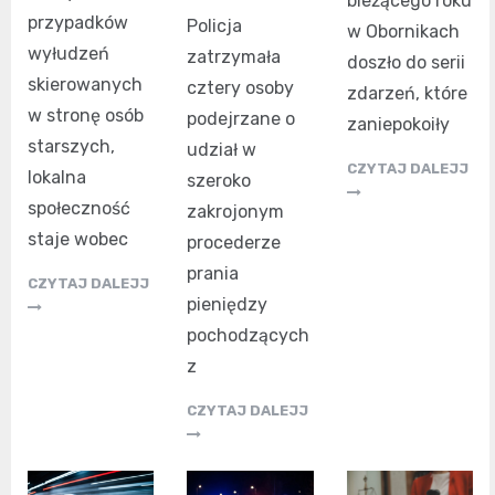
bieżącego roku
przypadków
Policja
w Obornikach
wyłudzeń
zatrzymała
doszło do serii
skierowanych
cztery osoby
zdarzeń, które
w stronę osób
podejrzane o
zaniepokoiły
starszych,
udział w
CZYTAJ DALEJJ
lokalna
szeroko
społeczność
zakrojonym
staje wobec
procederze
prania
CZYTAJ DALEJJ
pieniędzy
pochodzących
z
CZYTAJ DALEJJ