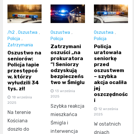
/h2
,
Oszustwa
,
Oszustwa
,
Oszustwa
,
Policja
,
Policja
Policja
Zatrzymania
Zatrzymani
Policja
oszuści „na
uratowała
Oszustwo na
prokuratora
seniorkę
seniorów:
”! Seniorzy
przed
Policja łapie
odzyskują
oszustwem
przestępcó
bezpieczeńs
– szybka
w, którzy
two w Śmiglu
akcja ocaliła
wyłudzili 34
jej
tys. zł!
13 września
oszczędnośc
2025
18 września
i
2025
Szybka reakcja
12 września
Na terenie
mieszkańca
2025
Kościana
Śmigla i
W ostatnich
doszło do
interwencja
dniach