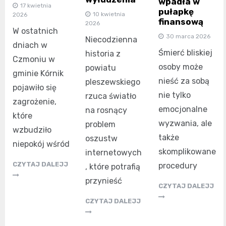
wpadła w
17 kwietnia
pułapkę
10 kwietnia
2026
finansową
2026
W ostatnich
30 marca 2026
Niecodzienna
dniach w
Śmierć bliskiej
historia z
Czmoniu w
osoby może
powiatu
gminie Kórnik
nieść za sobą
pleszewskiego
pojawiło się
nie tylko
rzuca światło
zagrożenie,
emocjonalne
na rosnący
które
wyzwania, ale
problem
wzbudziło
także
oszustw
niepokój wśród
skomplikowane
internetowych
CZYTAJ DALEJJ
procedury
, które potrafią
przynieść
CZYTAJ DALEJJ
CZYTAJ DALEJJ