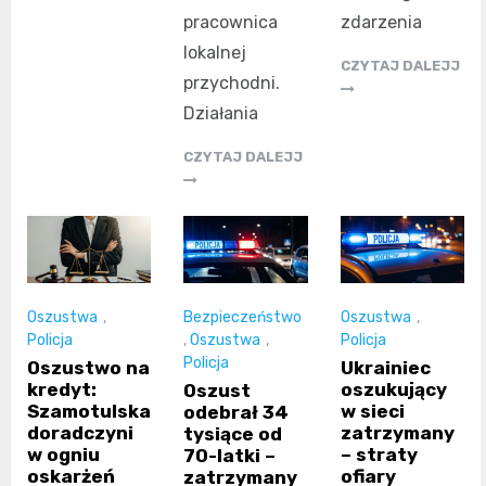
pracownica
zdarzenia
lokalnej
CZYTAJ DALEJJ
przychodni.
Działania
CZYTAJ DALEJJ
Oszustwa
,
Bezpieczeństwo
Oszustwa
,
Policja
,
Oszustwa
,
Policja
Policja
Oszustwo na
Ukrainiec
kredyt:
oszukujący
Oszust
Szamotulska
w sieci
odebrał 34
doradczyni
zatrzymany
tysiące od
w ogniu
– straty
70-latki –
oskarżeń
ofiary
zatrzymany