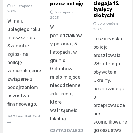
sięgają 12
przez policję
13 listopada
tysięcy
2025
6 listopada
złotych!
2025
W maju
22 września
W
ubiegłego roku
2025
poniedziałkow
mieszkaniec
Leszczyńska
y poranek, 3
Szamotuł
policja
listopada, w
zgłosił na
aresztowała
gminie
policję
28-letniego
Gołuchów
zaniepokojenie
obywatela
miało miejsce
związane z
Ukrainy,
niecodzienne
podejrzeniem
podejrzanego
zdarzenie,
oszustwa
o
które
finansowego.
przeprowadze
wstrząsnęło
nie
CZYTAJ DALEJJ
lokalną
skomplikowane
go oszustwa
CZYTAJ DALEJJ