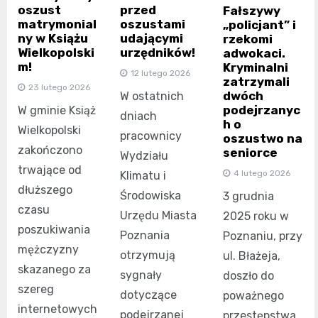
oszust
przed
Fałszywy
matrymonial
oszustami
„policjant” i
ny w Książu
udającymi
rzekomi
Wielkopolski
urzędników!
adwokaci.
m!
Kryminalni
12 lutego 2026
zatrzymali
23 lutego 2026
dwóch
W ostatnich
podejrzanyc
W gminie Książ
dniach
h o
Wielkopolski
pracownicy
oszustwo na
zakończono
seniorce
Wydziału
trwające od
4 lutego 2026
Klimatu i
dłuższego
Środowiska
3 grudnia
czasu
Urzędu Miasta
2025 roku w
poszukiwania
Poznania
Poznaniu, przy
mężczyzny
otrzymują
ul. Błażeja,
skazanego za
sygnały
doszło do
szereg
dotyczące
poważnego
internetowych
podejrzanej
przestępstwa,