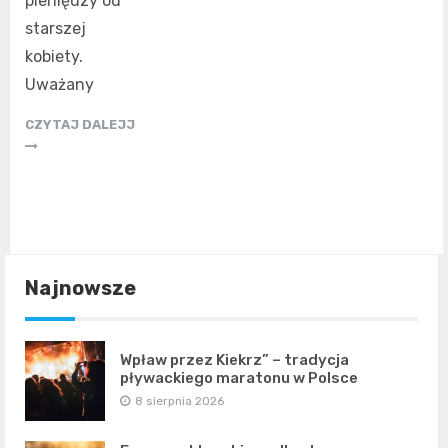
pieniędzy od
starszej
kobiety.
Uważany
CZYTAJ DALEJJ
Najnowsze
Wpław przez Kiekrz” – tradycja
pływackiego maratonu w Polsce
8 sierpnia 2026