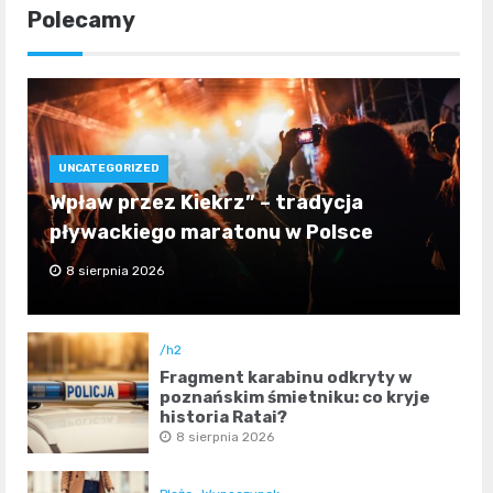
Polecamy
UNCATEGORIZED
Wpław przez Kiekrz” – tradycja
pływackiego maratonu w Polsce
8 sierpnia 2026
/h2
Fragment karabinu odkryty w
poznańskim śmietniku: co kryje
historia Rataj?
8 sierpnia 2026