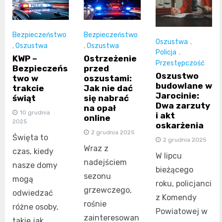
Bezpieczeństwo
Bezpieczeństwo
Oszustwa
,
,
Oszustwa
,
Oszustwa
Policja
,
KWP –
Ostrzeżenie
Przestępczość
Bezpieczeńs
przed
Oszustwo
two w
oszustami:
budowlane w
trakcie
Jak nie dać
Jarocinie:
świąt
się nabrać
Dwa zarzuty
na opał
10 grudnia
i akt
online
2025
oskarżenia
2 grudnia 2025
Święta to
2 grudnia 2025
Wraz z
czas, kiedy
W lipcu
nadejściem
nasze domy
bieżącego
sezonu
mogą
roku, policjanci
grzewczego,
odwiedzać
z Komendy
rośnie
różne osoby,
Powiatowej w
zainteresowan
takie jak