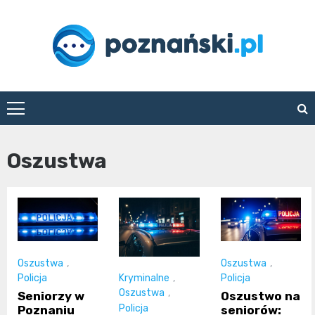
Skip
to
content
poznanski.pl
Oszustwa
Oszustwa
,
Oszustwa
,
Kryminalne
,
Policja
Policja
Oszustwa
,
Seniorzy w
Oszustwo na
Policja
Poznaniu
seniorów: