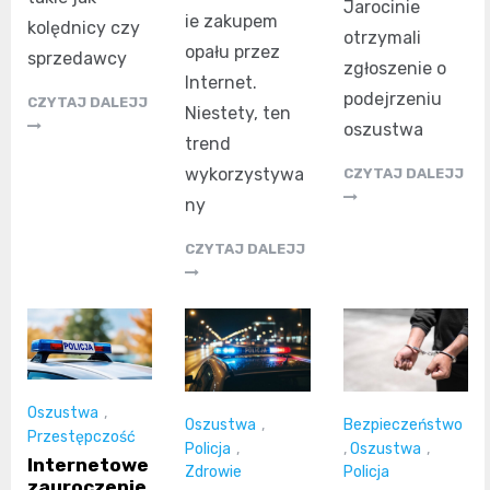
Jarocinie
ie zakupem
kolędnicy czy
otrzymali
opału przez
sprzedawcy
zgłoszenie o
Internet.
podejrzeniu
CZYTAJ DALEJJ
Niestety, ten
oszustwa
trend
wykorzystywa
CZYTAJ DALEJJ
ny
CZYTAJ DALEJJ
Oszustwa
,
Oszustwa
,
Bezpieczeństwo
Przestępczość
Policja
,
,
Oszustwa
,
Internetowe
Zdrowie
Policja
zauroczenie,