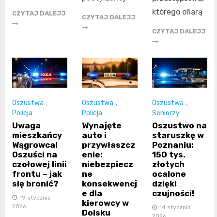
którego ofiarą
CZYTAJ DALEJJ
CZYTAJ DALEJJ
CZYTAJ DALEJJ
Oszustwa
,
Oszustwa
,
Oszustwa
,
Policja
Policja
Seniorzy
Uwaga
Wynajęte
Oszustwo na
mieszkańcy
auto i
staruszkę w
Wągrowca!
przywłaszcz
Poznaniu:
Oszuści na
enie:
150 tys.
czołowej linii
niebezpiecz
złotych
frontu – jak
ne
ocalone
się bronić?
konsekwencj
dzięki
e dla
czujności!
19 stycznia
kierowcy w
2026
14 stycznia
Dolsku
2026