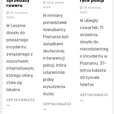
sprzedaży
ręce policji
18 września
roweru
2025
18 września
2025
22 września
W miniony
2025
W ubiegły
poniedziałek
W Lesznie
czwartek, 11
mieszkańcy
doszło do
września,
Poznania byli
poważnego
doszło do
świadkami
incydentu
niecodzienneg
skutecznej
związanego z
o incydentu w
interwencji
oszustwem
Poznaniu. 37-
policji, która
internetowym,
letnia kobieta
udaremniła
którego ofiarą
otrzymała
próbę
stała się
telefon
wyłudzenia
lokalna
dużej
CZYTAJ DALEJJ
CZYTAJ DALEJJ
CZYTAJ DALEJJ