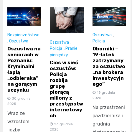
Bezpieczeństwo
Oszustwa
,
,
Oszustwa
Policja
Oszustwa
,
Oszustwa na
Oborniki –
Policja
,
Pranie
seniorach w
19-latek
pieniędzy
Poznaniu:
zatrzymany
Cios w sieć
Kryminalni
za oszustwo
oszustów:
łapią
„na brokera
Policja
„odbieraka”
inwestycyjn
rozbija
na gorącym
ego”
grupę
uczynku
piorącą
19 grudnia
miliony z
2025
30 grudnia
przestępstw
2025
Na przestrzeni
internetowy
Wraz ze
ch
października i
wzrostem
grudnia
23 grudnia
liczby
2025