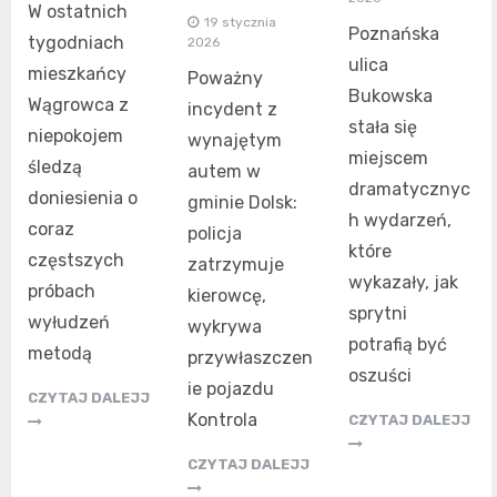
W ostatnich
19 stycznia
Poznańska
tygodniach
2026
ulica
mieszkańcy
Poważny
Bukowska
Wągrowca z
incydent z
stała się
niepokojem
wynajętym
miejscem
śledzą
autem w
dramatycznyc
doniesienia o
gminie Dolsk:
h wydarzeń,
coraz
policja
które
częstszych
zatrzymuje
wykazały, jak
próbach
kierowcę,
sprytni
wyłudzeń
wykrywa
potrafią być
metodą
przywłaszczen
oszuści
ie pojazdu
CZYTAJ DALEJJ
Kontrola
CZYTAJ DALEJJ
CZYTAJ DALEJJ