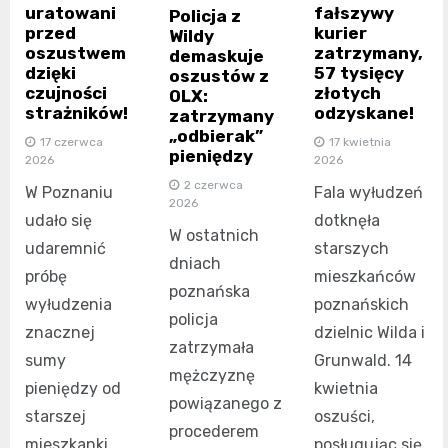
uratowani
fałszywy
Policja z
przed
kurier
Wildy
oszustwem
zatrzymany,
demaskuje
dzięki
57 tysięcy
oszustów z
czujności
złotych
OLX:
strażników!
odzyskane!
zatrzymany
„odbierak”
17 czerwca
17 kwietnia
pieniędzy
2026
2026
2 czerwca
W Poznaniu
Fala wyłudzeń
2026
udało się
dotknęła
W ostatnich
udaremnić
starszych
dniach
próbę
mieszkańców
poznańska
wyłudzenia
poznańskich
policja
znacznej
dzielnic Wilda i
zatrzymała
sumy
Grunwald. 14
mężczyznę
pieniędzy od
kwietnia
powiązanego z
starszej
oszuści,
procederem
mieszkanki
posługując się