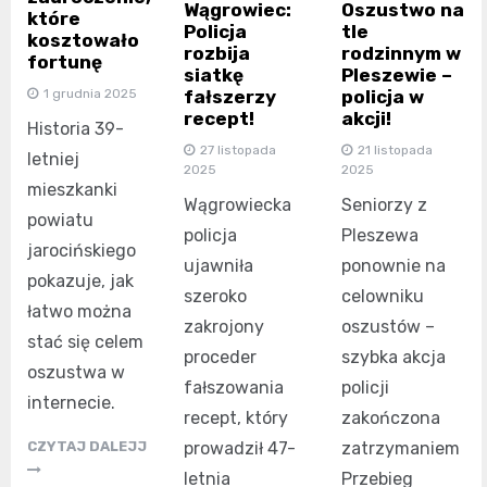
Wągrowiec:
Oszustwo na
które
Policja
tle
kosztowało
rozbija
rodzinnym w
fortunę
siatkę
Pleszewie –
1 grudnia 2025
fałszerzy
policja w
recept!
akcji!
Historia 39-
27 listopada
21 listopada
letniej
2025
2025
mieszkanki
Wągrowiecka
Seniorzy z
powiatu
policja
Pleszewa
jarocińskiego
ujawniła
ponownie na
pokazuje, jak
szeroko
celowniku
łatwo można
zakrojony
oszustów –
stać się celem
proceder
szybka akcja
oszustwa w
fałszowania
policji
internecie.
recept, który
zakończona
CZYTAJ DALEJJ
prowadził 47-
zatrzymaniem
letnia
Przebieg