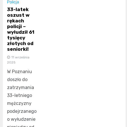
Policja
33-latek
oszust w
rękach
policji –
wyłudził 61
tysięcy
złotych od
seniorki!
11 września
2025
W Poznaniu
doszło do
zatrzymania
33-letniego
mężczyzny
podejrzanego
o wyłudzenie