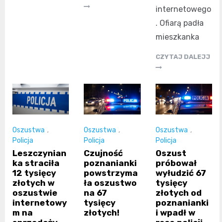
internetowego
. Ofiarą padła
mieszkanka
CZYTAJ DALEJJ
Oszustwa
,
Oszustwa
,
Oszustwa
,
Policja
Policja
Policja
Leszczynian
Czujność
Oszust
ka straciła
poznanianki
próbował
12 tysięcy
powstrzyma
wyłudzić 67
złotych w
ła oszustwo
tysięcy
oszustwie
na 67
złotych od
internetowy
tysięcy
poznanianki
m na
złotych!
i wpadł w