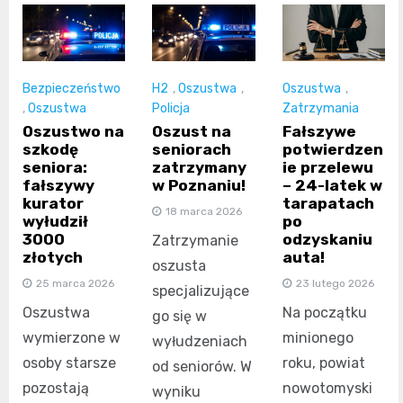
Bezpieczeństwo
H2
,
Oszustwa
,
Oszustwa
,
,
Oszustwa
Policja
Zatrzymania
Oszustwo na
Oszust na
Fałszywe
szkodę
seniorach
potwierdzen
seniora:
zatrzymany
ie przelewu
fałszywy
w Poznaniu!
– 24-latek w
kurator
tarapatach
18 marca 2026
wyłudził
po
3000
odzyskaniu
Zatrzymanie
złotych
auta!
oszusta
25 marca 2026
23 lutego 2026
specjalizujące
Oszustwa
Na początku
go się w
wymierzone w
minionego
wyłudzeniach
osoby starsze
roku, powiat
od seniorów. W
pozostają
nowotomyski
wyniku