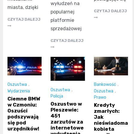
wyłudzeń na
miasta, dzięki
CZYTAJ DALEJJ
popularnej
CZYTAJ DALEJJ
platformie
sprzedażowej
CZYTAJ DALEJJ
Oszustwa
,
Bankowość
,
Oszustwa
,
Wydarzenia
Oszustwa
,
Policja
Prawo
Ciemne BMW
Oszustwo w
w Czmoniu:
Kredyty
Pleszewie:
Oszuści
zmarłych:
451
podszywają
Jak
zarzutów za
się pod
nieświadoma
internetowe
urzędników!
kobieta
wyłudzenia