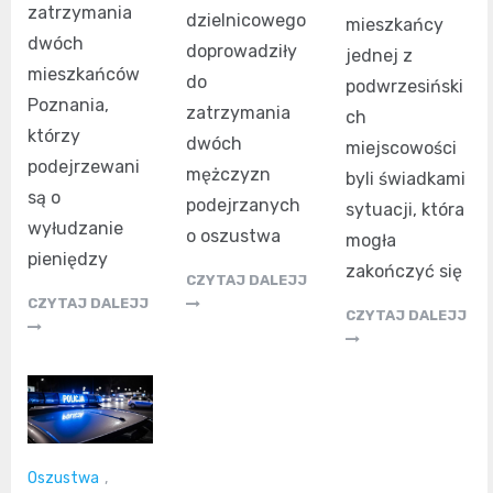
zatrzymania
dzielnicowego
mieszkańcy
dwóch
doprowadziły
jednej z
mieszkańców
do
podwrzesiński
Poznania,
zatrzymania
ch
którzy
dwóch
miejscowości
podejrzewani
mężczyzn
byli świadkami
są o
podejrzanych
sytuacji, która
wyłudzanie
o oszustwa
mogła
pieniędzy
zakończyć się
CZYTAJ DALEJJ
CZYTAJ DALEJJ
CZYTAJ DALEJJ
Oszustwa
,