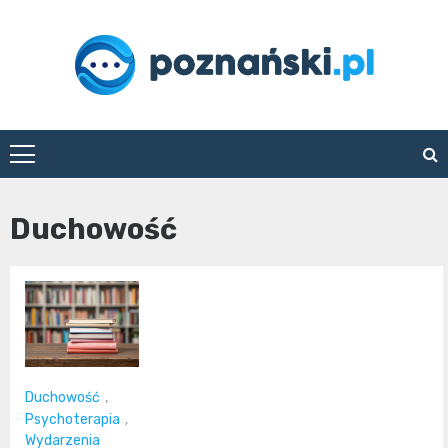
Skip
to
content
poznanski.pl
Duchowość
Duchowość
,
Psychoterapia
,
Wydarzenia