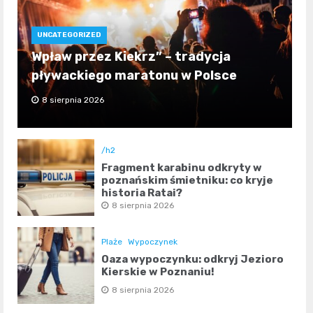
UNCATEGORIZED
Wpław przez Kiekrz” – tradycja
pływackiego maratonu w Polsce
8 sierpnia 2026
/h2
Fragment karabinu odkryty w
poznańskim śmietniku: co kryje
historia Rataj?
8 sierpnia 2026
Plaże
Wypoczynek
Oaza wypoczynku: odkryj Jezioro
Kierskie w Poznaniu!
8 sierpnia 2026