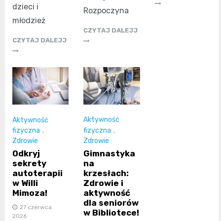
dzieci i
Rozpoczyna
młodzież
CZYTAJ DALEJJ
CZYTAJ DALEJJ
Aktywność
Aktywność
fizyczna
,
fizyczna
,
Zdrowie
Zdrowie
Gimnastyka
Odkryj
na
sekrety
krzesłach:
autoterapii
Zdrowie i
w Willi
aktywność
Mimoza!
dla seniorów
27 czerwca
w Bibliotece!
2026