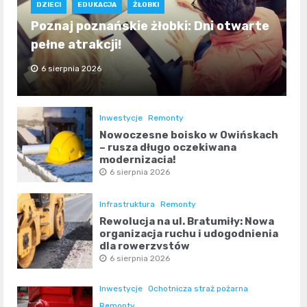
DZIECI
EDUKACJA
ŻŁOBKI
Poznaj poznańskie żłobki: Dni otwarte
pełne atrakcji!
6 sierpnia 2026
Inwestycje
Remonty
Nowoczesne boisko w Owińskach
– rusza długo oczekiwana
modernizacja!
6 sierpnia 2026
Infrastruktura
Remonty
Rewolucja na ul. Bratumiły: Nowa
organizacja ruchu i udogodnienia
dla rowerzystów
6 sierpnia 2026
Inwestycje
Ochotnicza straż pożarna
Remonty