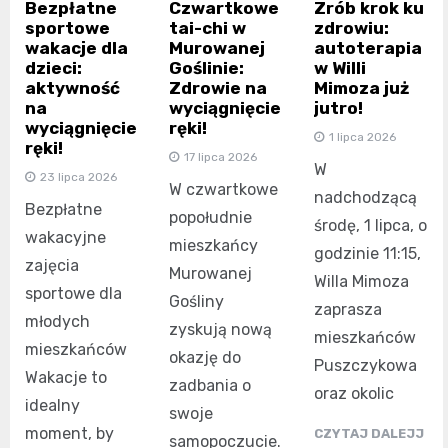
Bezpłatne
Czwartkowe
Zrób krok ku
sportowe
tai-chi w
zdrowiu:
wakacje dla
Murowanej
autoterapia
dzieci:
Goślinie:
w Willi
aktywność
Zdrowie na
Mimoza już
na
wyciągnięcie
jutro!
wyciągnięcie
ręki!
1 lipca 2026
ręki!
17 lipca 2026
W
23 lipca 2026
W czwartkowe
nadchodzącą
Bezpłatne
popołudnie
środę, 1 lipca, o
wakacyjne
mieszkańcy
godzinie 11:15,
zajęcia
Murowanej
Willa Mimoza
sportowe dla
Gośliny
zaprasza
młodych
zyskują nową
mieszkańców
mieszkańców
okazję do
Puszczykowa
Wakacje to
zadbania o
oraz okolic
idealny
swoje
moment, by
CZYTAJ DALEJJ
samopoczucie.