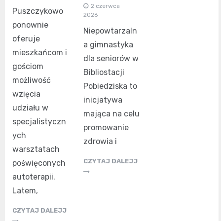
2 czerwca
Puszczykowo
2026
ponownie
Niepowtarzaln
oferuje
a gimnastyka
mieszkańcom i
dla seniorów w
gościom
Bibliostacji
możliwość
Pobiedziska to
wzięcia
inicjatywa
udziału w
mająca na celu
specjalistyczn
promowanie
ych
zdrowia i
warsztatach
CZYTAJ DALEJJ
poświęconych
autoterapii.
Latem,
CZYTAJ DALEJJ