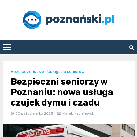
Skip
to
content
poznanski.pl
Bezpieczeństwo
,
Usługi dla seniorów
Bezpieczni seniorzy w
Poznaniu: nowa usługa
czujek dymu i czadu
30 października 2025
Marek Maciejewski