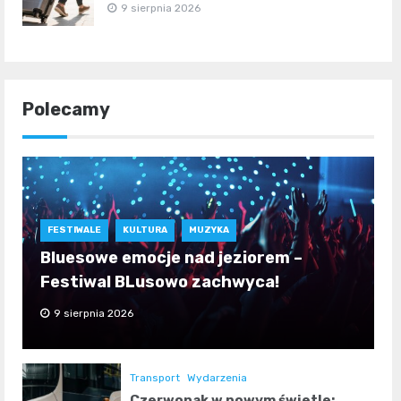
9 sierpnia 2026
Polecamy
FESTIWALE
KULTURA
MUZYKA
Bluesowe emocje nad jeziorem –
Festiwal BLusowo zachwyca!
9 sierpnia 2026
Transport
Wydarzenia
Czerwonak w nowym świetle: