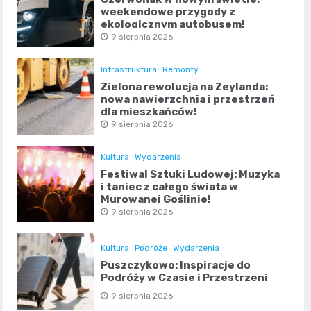
weekendowe przygody z
ekologicznym autobusem!
9 sierpnia 2026
Infrastruktura
Remonty
Zielona rewolucja na Zeylanda:
nowa nawierzchnia i przestrzeń
dla mieszkańców!
9 sierpnia 2026
Kultura
Wydarzenia
Festiwal Sztuki Ludowej: Muzyka
i taniec z całego świata w
Murowanej Goślinie!
9 sierpnia 2026
Kultura
Podróże
Wydarzenia
Puszczykowo: Inspiracje do
Podróży w Czasie i Przestrzeni
9 sierpnia 2026