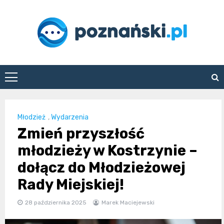
Skip
to
content
poznanski.pl
Młodzież
,
Wydarzenia
Zmień przyszłość
młodzieży w Kostrzynie –
dołącz do Młodzieżowej
Rady Miejskiej!
28 października 2025
Marek Maciejewski