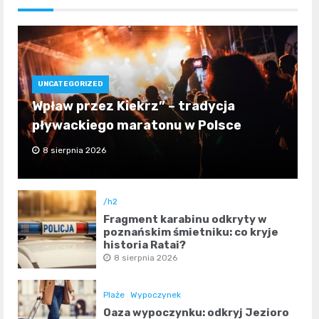
UNCATEGORIZED
Wpław przez Kiekrz” – tradycja
pływackiego maratonu w Polsce
8 sierpnia 2026
/h2
Fragment karabinu odkryty w
poznańskim śmietniku: co kryje
historia Rataj?
8 sierpnia 2026
Plaże
Wypoczynek
Oaza wypoczynku: odkryj Jezioro