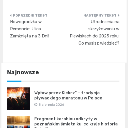
Nawigacja
Nowogrodzka w
Utrudnienia na
wpisu
Remoncie: Ulica
skrzyżowaniu w
Zamknięta na 3 Dni!
Plewiskach do 2025 roku:
Co musisz wiedzieć?
Najnowsze
Wpław przez Kiekrz” – tradycja
pływackiego maratonu w Polsce
8 sierpnia 2026
Fragment karabinu odkryty w
poznańskim śmietniku: co kryje historia