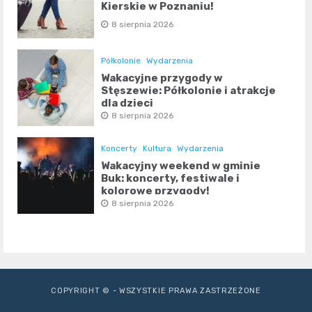
Kierskie w Poznaniu!
8 sierpnia 2026
Półkolonie
Wydarzenia
Wakacyjne przygody w
Stęszewie: Półkolonie i atrakcje
dla dzieci
8 sierpnia 2026
Koncerty
Kultura
Wydarzenia
Wakacyjny weekend w gminie
Buk: koncerty, festiwale i
kolorowe przygody!
8 sierpnia 2026
COPYRIGHT © - WSZYSTKIE PRAWA ZASTRZEŻONE