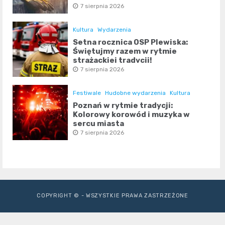
7 sierpnia 2026
Kultura
Wydarzenia
Setna rocznica OSP Plewiska:
Świętujmy razem w rytmie
strażackiej tradycji!
7 sierpnia 2026
Festiwale
Hudobne wydarzenia
Kultura
Poznań w rytmie tradycji:
Kolorowy korowód i muzyka w
sercu miasta
7 sierpnia 2026
COPYRIGHT © - WSZYSTKIE PRAWA ZASTRZEŻONE