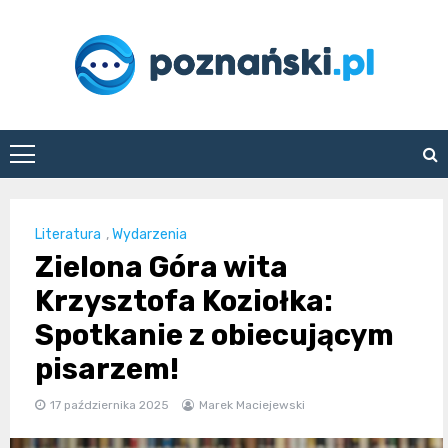
Skip
to
content
poznanski.pl
Literatura
,
Wydarzenia
Zielona Góra wita
Krzysztofa Koziołka:
Spotkanie z obiecującym
pisarzem!
17 października 2025
Marek Maciejewski