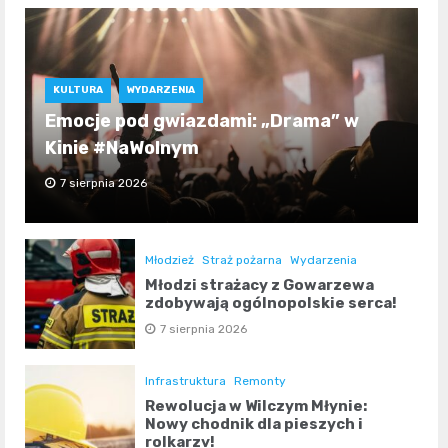
KULTURA
WYDARZENIA
Emocje pod gwiazdami: „Drama” w
Kinie #NaWolnym
7 sierpnia 2026
Młodzież
Straż pożarna
Wydarzenia
Młodzi strażacy z Gowarzewa
zdobywają ogólnopolskie serca!
7 sierpnia 2026
Infrastruktura
Remonty
Rewolucja w Wilczym Młynie:
Nowy chodnik dla pieszych i
rolkarzy!