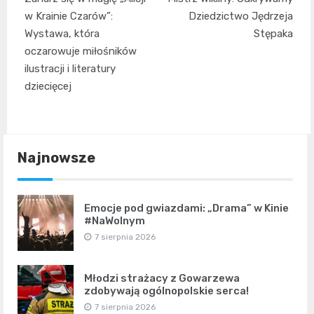
wpisu
w Krainie Czarów”:
Dziedzictwo Jędrzeja
Wystawa, która
Stępaka
oczarowuje miłośników
ilustracji i literatury
dziecięcej
Najnowsze
Emocje pod gwiazdami: „Drama” w Kinie
#NaWolnym
7 sierpnia 2026
Młodzi strażacy z Gowarzewa
zdobywają ogólnopolskie serca!
7 sierpnia 2026