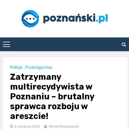
Skip
to
content
poznanski.pl
Policja
,
Przestępstwa
Zatrzymany
multirecydywista w
Poznaniu – brutalny
sprawca rozboju w
areszcie!
2 sierpnia 2025
Marek Maciejewski