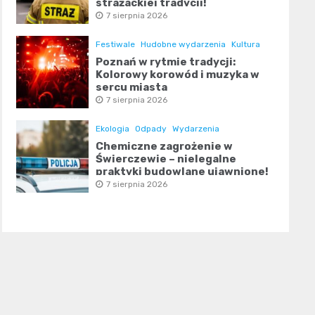
strażackiej tradycji!
7 sierpnia 2026
Festiwale
Hudobne wydarzenia
Kultura
Poznań w rytmie tradycji:
Kolorowy korowód i muzyka w
sercu miasta
7 sierpnia 2026
Ekologia
Odpady
Wydarzenia
Chemiczne zagrożenie w
Świerczewie – nielegalne
praktyki budowlane ujawnione!
7 sierpnia 2026