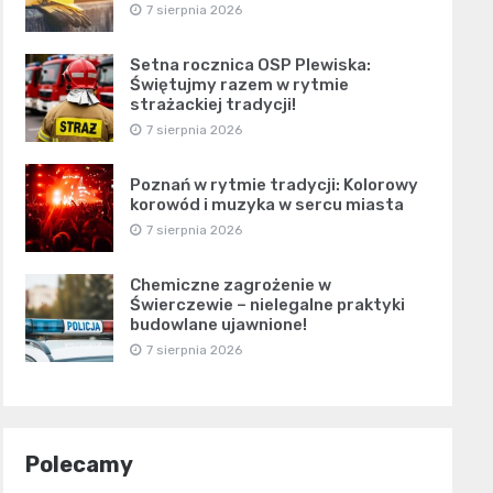
7 sierpnia 2026
Setna rocznica OSP Plewiska:
Świętujmy razem w rytmie
strażackiej tradycji!
7 sierpnia 2026
Poznań w rytmie tradycji: Kolorowy
korowód i muzyka w sercu miasta
7 sierpnia 2026
Chemiczne zagrożenie w
Świerczewie – nielegalne praktyki
budowlane ujawnione!
7 sierpnia 2026
Polecamy