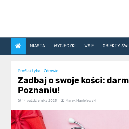
Skip
to
content
MIASTA
WYCIECZKI
WSIE
OBIEKTY ŚWI
Profilaktyka
,
Zdrowie
Zadbaj o swoje kości: dar
Poznaniu!
14 października 2025
Marek Maciejewski