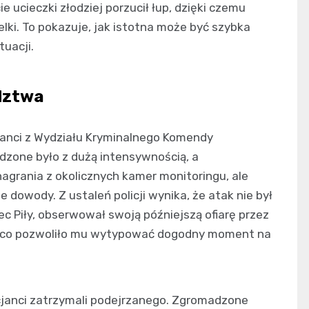
 ucieczki złodziej porzucił łup, dzięki czemu
lki. To pokazuje, jak istotna może być szybka
uacji.
edztwa
cjanci z Wydziału Kryminalnego Komendy
dzone było z dużą intensywnością, a
nagrania z okolicznych kamer monitoringu, ale
e dowody. Z ustaleń policji wynika, że atak nie był
c Piły, obserwował swoją późniejszą ofiarę przez
cy, co pozwoliło mu wytypować dogodny moment na
icjanci zatrzymali podejrzanego. Zgromadzone