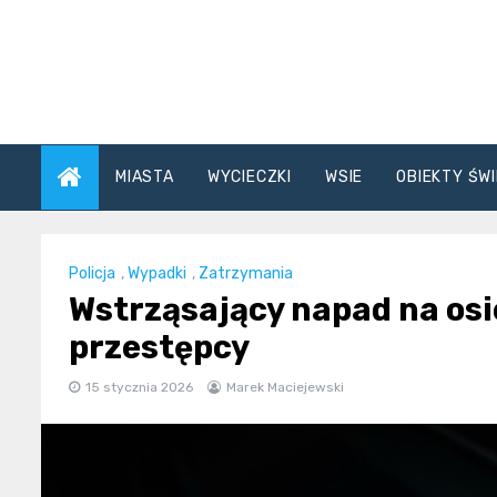
Skip
to
content
MIASTA
WYCIECZKI
WSIE
OBIEKTY ŚWI
Policja
,
Wypadki
,
Zatrzymania
Wstrząsający napad na osi
przestępcy
15 stycznia 2026
Marek Maciejewski