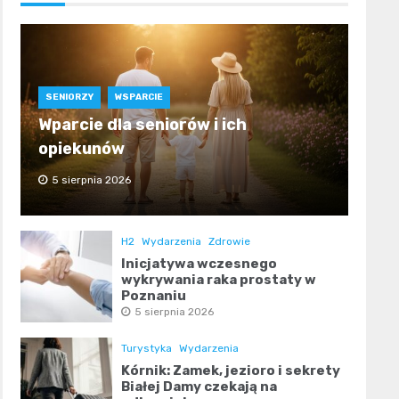
SENIORZY
WSPARCIE
Wparcie dla seniorów i ich
opiekunów
5 sierpnia 2026
H2
Wydarzenia
Zdrowie
Inicjatywa wczesnego
wykrywania raka prostaty w
Poznaniu
5 sierpnia 2026
Turystyka
Wydarzenia
Kórnik: Zamek, jezioro i sekrety
Białej Damy czekają na