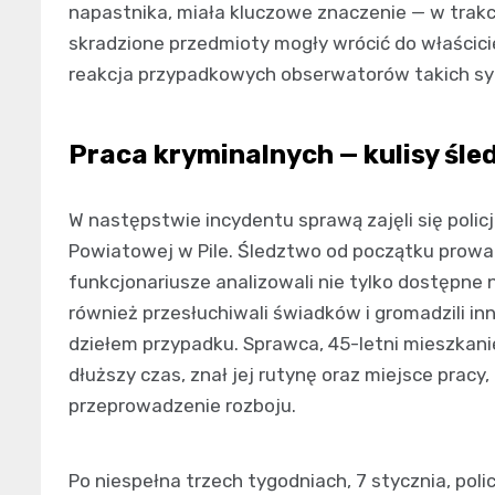
napastnika, miała kluczowe znaczenie — w trakcie
skradzione przedmioty mogły wrócić do właścicie
reakcja przypadkowych obserwatorów takich syt
Praca kryminalnych — kulisy śl
W następstwie incydentu sprawą zajęli się poli
Powiatowej w Pile. Śledztwo od początku prowa
funkcjonariusze analizowali nie tylko dostępne 
również przesłuchiwali świadków i gromadzili inn
dziełem przypadku. Sprawca, 45-letni mieszkanie
dłuższy czas, znał jej rutynę oraz miejsce pra
przeprowadzenie rozboju.
Po niespełna trzech tygodniach, 7 stycznia, pol