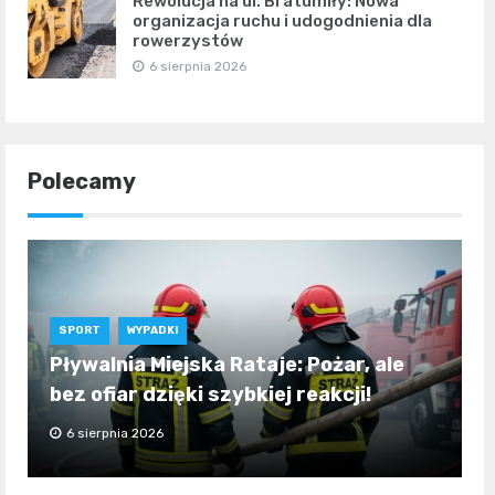
Rewolucja na ul. Bratumiły: Nowa
organizacja ruchu i udogodnienia dla
rowerzystów
6 sierpnia 2026
Polecamy
SPORT
WYPADKI
Pływalnia Miejska Rataje: Pożar, ale
bez ofiar dzięki szybkiej reakcji!
6 sierpnia 2026