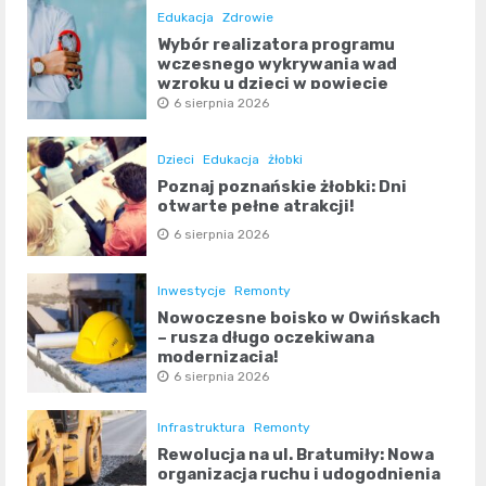
Edukacja
Zdrowie
Wybór realizatora programu
wczesnego wykrywania wad
wzroku u dzieci w powiecie
poznańskim
6 sierpnia 2026
Dzieci
Edukacja
żłobki
Poznaj poznańskie żłobki: Dni
otwarte pełne atrakcji!
6 sierpnia 2026
Inwestycje
Remonty
Nowoczesne boisko w Owińskach
– rusza długo oczekiwana
modernizacja!
6 sierpnia 2026
Infrastruktura
Remonty
Rewolucja na ul. Bratumiły: Nowa
organizacja ruchu i udogodnienia