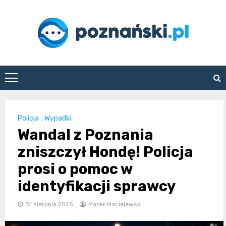
Skip
to
content
poznanski.pl
Policja
,
Wypadki
Wandal z Poznania
zniszczył Hondę! Policja
prosi o pomoc w
identyfikacji sprawcy
31 sierpnia 2025
Marek Maciejewski