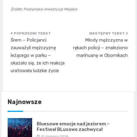
Źródło: Poznańskie Inwestycje Miejskie
Nawigacja
Śrem – Policjanci
Młody mężczyzna w
wpisu
zauważyli mężczyznę
rękach policji – znaleziono
leżącego w parku –
marihuanę w Obornikach
okazało się, że ich reakcja
uratowała ludzkie życie
Najnowsze
Bluesowe emocje nad jeziorem –
Festiwal BLusowo zachwyca!
9 sierpnia 2026