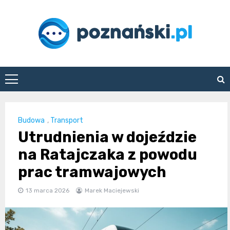
Skip
to
content
poznanski.pl
Budowa
,
Transport
Utrudnienia w dojeździe
na Ratajczaka z powodu
prac tramwajowych
13 marca 2026
Marek Maciejewski