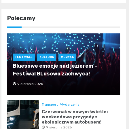
Polecamy
FESTIWALE
KULTURA
MUZYKA
Bluesowe emocje nad jeziorem –
Festiwal BLusowo zachwyca!
9 sierpnia 2026
Transport
Wydarzenia
Czerwonak w nowym świetle:
weekendowe przygody z
ekologicznym autobusem!
9 sierpnia 2026