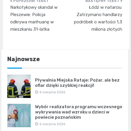
Nawigacja
Narkotykowy skandal w
Łódź w natarciu:
wpisu
Pleszewie: Policja
Zatrzymano handlarzy
odkrywa marihuanę w
podróbek o wartości 1,3
mieszkaniu 31-latka
miliona złotych
Najnowsze
Pływalnia Miejska Rataje: Pożar, ale bez
ofiar dzięki szybkiej reakcji!
6 sierpnia 2026
Wybór realizatora programu wczesnego
wykrywania wad wzroku u dzieci w
powiecie poznańskim
6 sierpnia 2026