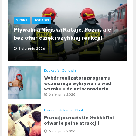
SPORT
WYPADKI
Pływalnia Miejska Rataje: Pożar, ale
bez ofiar dzięki szybkiej reakcji!
6 sierpnia 2026
Edukacja
Zdrowie
Wybór realizatora programu
wczesnego wykrywania wad
wzroku u dzieci w powiecie
poznańskim
6 sierpnia 2026
Dzieci
Edukacja
żłobki
Poznaj poznańskie żłobki: Dni
otwarte pełne atrakcji!
6 sierpnia 2026