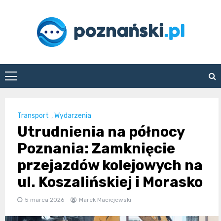
Skip
to
content
poznanski.pl
Transport
,
Wydarzenia
Utrudnienia na północy
Poznania: Zamknięcie
przejazdów kolejowych na
ul. Koszalińskiej i Morasko
5 marca 2026
Marek Maciejewski