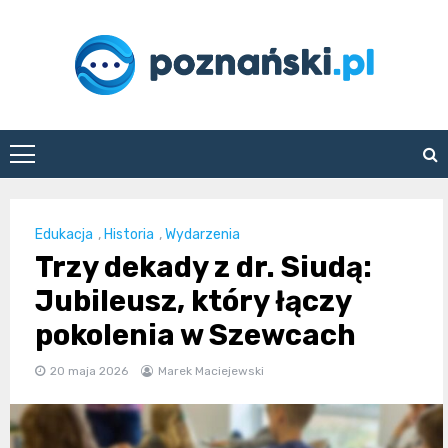
Skip
to
content
poznanski.pl
Edukacja
,
Historia
,
Wydarzenia
Trzy dekady z dr. Siudą:
Jubileusz, który łączy
pokolenia w Szewcach
20 maja 2026
Marek Maciejewski