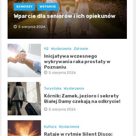
SENIORZY
WSPARCIE
Wparcie dla seniorów i ich opiekunów
5 sierpnia 2026
H2
Wydarzenia
Zdrowie
Inicjatywa wczesnego
wykrywania raka prostaty w
Poznaniu
5 sierpnia 2026
Turystyka
Wydarzenia
Kórnik: Zamek, jezioro i sekrety
Białej Damy czekają na odkrycie!
5 sierpnia 2026
Kultura
Wydarzenia
Rataje w rytmie Silent Disco: