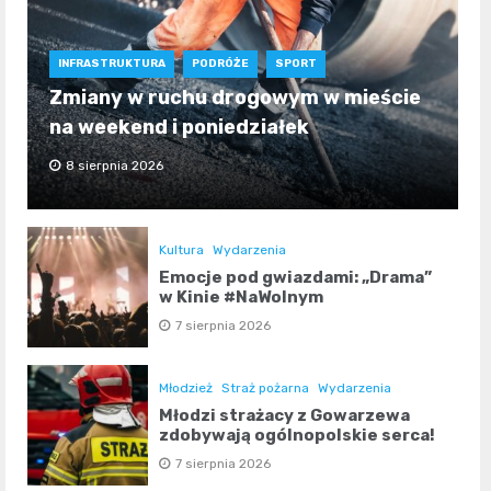
INFRASTRUKTURA
PODRÓŻE
SPORT
Zmiany w ruchu drogowym w mieście
na weekend i poniedziałek
8 sierpnia 2026
Kultura
Wydarzenia
Emocje pod gwiazdami: „Drama”
w Kinie #NaWolnym
7 sierpnia 2026
Młodzież
Straż pożarna
Wydarzenia
Młodzi strażacy z Gowarzewa
zdobywają ogólnopolskie serca!
7 sierpnia 2026