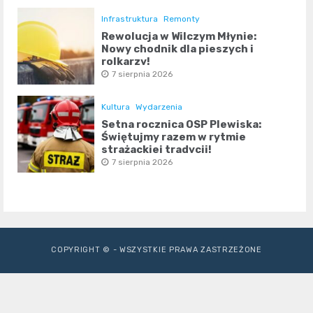
Infrastruktura
Remonty
Rewolucja w Wilczym Młynie:
Nowy chodnik dla pieszych i
rolkarzy!
7 sierpnia 2026
Kultura
Wydarzenia
Setna rocznica OSP Plewiska:
Świętujmy razem w rytmie
strażackiej tradycji!
7 sierpnia 2026
COPYRIGHT © - WSZYSTKIE PRAWA ZASTRZEŻONE