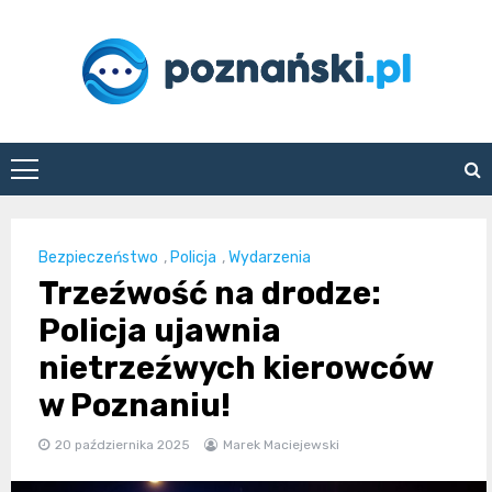
Skip
to
content
poznanski.pl
Bezpieczeństwo
,
Policja
,
Wydarzenia
Trzeźwość na drodze:
Policja ujawnia
nietrzeźwych kierowców
w Poznaniu!
20 października 2025
Marek Maciejewski