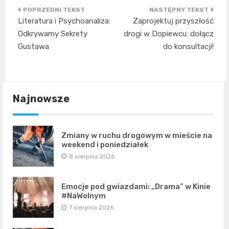
Nawigacja
Literatura i Psychoanaliza:
Zaprojektuj przyszłość
wpisu
Odkrywamy Sekrety
drogi w Dopiewcu: dołącz
Gustawa
do konsultacji!
Najnowsze
Zmiany w ruchu drogowym w mieście na
weekend i poniedziałek
8 sierpnia 2026
Emocje pod gwiazdami: „Drama” w Kinie
#NaWolnym
7 sierpnia 2026