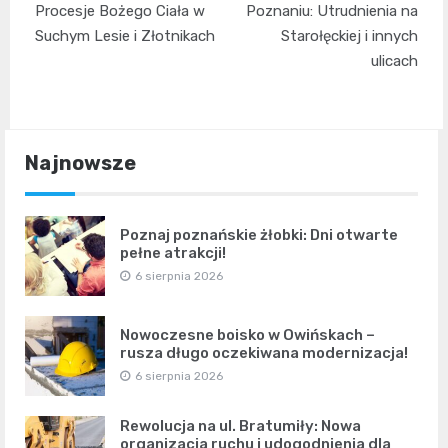
wpisu
Procesje Bożego Ciała w
Poznaniu: Utrudnienia na
Suchym Lesie i Złotnikach
Starołęckiej i innych
ulicach
Najnowsze
Poznaj poznańskie żłobki: Dni otwarte
pełne atrakcji!
6 sierpnia 2026
Nowoczesne boisko w Owińskach –
rusza długo oczekiwana modernizacja!
6 sierpnia 2026
Rewolucja na ul. Bratumiły: Nowa
organizacja ruchu i udogodnienia dla