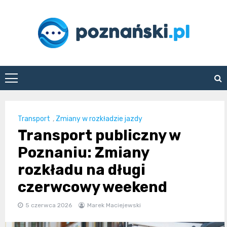
Skip
to
content
poznanski.pl
Transport
,
Zmiany w rozkładzie jazdy
Transport publiczny w
Poznaniu: Zmiany
rozkładu na długi
czerwcowy weekend
5 czerwca 2026
Marek Maciejewski