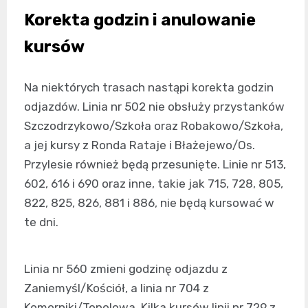
Korekta godzin i anulowanie
kursów
Na niektórych trasach nastąpi korekta godzin
odjazdów. Linia nr 502 nie obsłuży przystanków
Szczodrzykowo/Szkoła oraz Robakowo/Szkoła,
a jej kursy z Ronda Rataje i Błażejewo/Os.
Przylesie również będą przesunięte. Linie nr 513,
602, 616 i 690 oraz inne, takie jak 715, 728, 805,
822, 825, 826, 881 i 886, nie będą kursować w
te dni.
Linia nr 560 zmieni godzinę odjazdu z
Zaniemyśl/Kościół, a linia nr 704 z
Komorniki/Topolowa. Kilka kursów linii nr 729 z