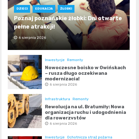
DZIECI
EDUKACJA
ŻŁOBKI
Poznaj poznańskie żłobki: Dni otwarte
pełne atrakcji!
6 sierpnia 2026
Inwestycje
Remonty
Nowoczesne boisko w Owińskach
– rusza długo oczekiwana
modernizacja!
6 sierpnia 2026
Infrastruktura
Remonty
Rewolucja na ul. Bratumiły: Nowa
organizacja ruchu i udogodnienia
dla rowerzystów
6 sierpnia 2026
Inwestycje
Ochotnicza straż pożarna