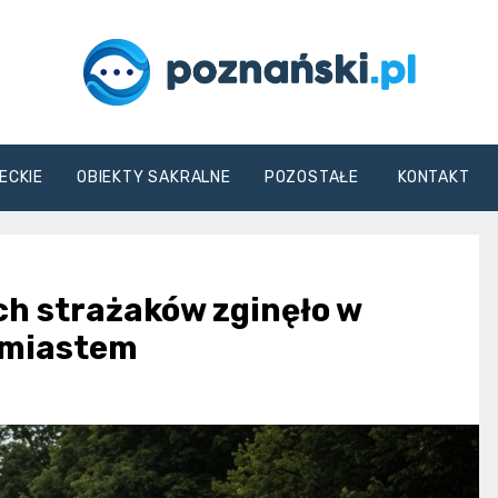
poznanski.pl
ECKIE
OBIEKTY SAKRALNE
POZOSTAŁE
KONTAKT
ch strażaków zginęło w
ł miastem