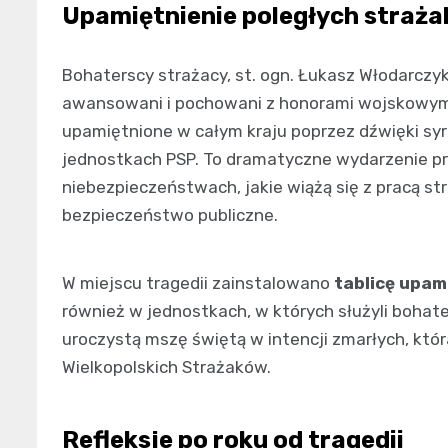
Upamiętnienie poległych straż
Bohaterscy strażacy, st. ogn. Łukasz Włodarczyk i
awansowani i pochowani z honorami wojskowymi. 
upamiętnione w całym kraju poprzez dźwięki sy
jednostkach PSP. To dramatyczne wydarzenie p
niebezpieczeństwach, jakie wiążą się z pracą st
bezpieczeństwo publiczne.
W miejscu tragedii zainstalowano
tablicę upam
również w jednostkach, w których służyli bohate
uroczystą mszę świętą w intencji zmarłych, któ
Wielkopolskich Strażaków.
Refleksje po roku od tragedii