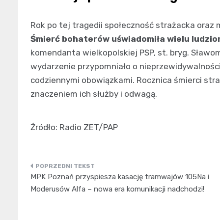
Rok po tej tragedii społeczność strażacka oraz
Śmierć bohaterów uświadomiła wielu ludzi
komendanta wielkopolskiej PSP, st. bryg. Sławom
wydarzenie przypomniało o nieprzewidywalności
codziennymi obowiązkami. Rocznica śmierci straż
znaczeniem ich służby i odwagą.
Źródło: Radio ZET/PAP
Nawigacja
MPK Poznań przyspiesza kasację tramwajów 105Na i
wpisu
Moderusów Alfa – nowa era komunikacji nadchodzi!