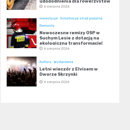
udogodnienia dla rowerzystów
6 sierpnia 2026
Inwestycje
Ochotnicza straż pożarna
Remonty
Nowoczesne remizy OSP w
Suchym Lesie z dotacją na
ekologiczną transformację!
6 sierpnia 2026
Kultura
Wydarzenia
Letni wieczór z Elvisem w
Dworze Skrzynki
6 sierpnia 2026