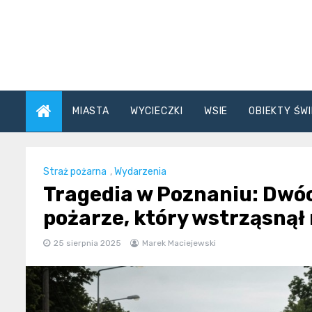
Skip
to
content
MIASTA
WYCIECZKI
WSIE
OBIEKTY ŚWI
Straż pożarna
,
Wydarzenia
Tragedia w Poznaniu: Dwó
pożarze, który wstrząsną
25 sierpnia 2025
Marek Maciejewski