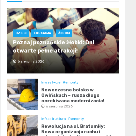
DZIECI
EDUKACJA
ŻŁOBKI
Poznaj poznańskie żłobki: Dni
otwarte pełne atrakcji!
6 sierpnia 2026
Inwestycje
Remonty
Nowoczesne boisko w
Owińskach – rusza długo
oczekiwana modernizacja!
6 sierpnia 2026
Infrastruktura
Remonty
Rewolucja na ul. Bratumiły:
Nowa organizacja ruchu i