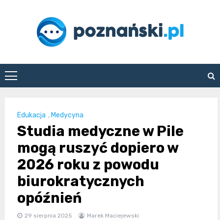
Skip
to
content
poznanski.pl
Edukacja
,
Medycyna
Studia medyczne w Pile
mogą ruszyć dopiero w
2026 roku z powodu
biurokratycznych
opóźnień
29 sierpnia 2025
Marek Maciejewski