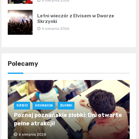
6 sierpnia 2026
Letni wieczór z Elvisem w Dworze
Skrzynki
6 sierpnia 2026
Polecamy
DZIECI
EDUKACJA
ŻŁOBKI
Poznaj poznańskie żłobki: Dni otwarte
pełne atrakcji!
6 sierpnia 2026