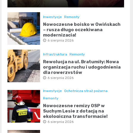
Inwestycje
Remonty
Nowoczesne boisko w Owińskach
– rusza długo oczekiwana
modernizacja!
6 sierpnia 2026
Infrastruktura
Remonty
Rewolucja na ul. Bratumiły: Nowa
organizacja ruchu i udogodnienia
dla rowerzystów
6 sierpnia 2026
Inwestycje
Ochotnicza straż pożarna
Remonty
Nowoczesne remizy OSP w
Suchym Lesie z dotacją na
ekologiczną transformację!
6 sierpnia 2026