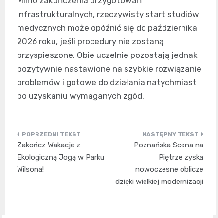
Mimo zakończenia przygotowań
infrastrukturalnych, rzeczywisty start studiów
medycznych może opóźnić się do października
2026 roku, jeśli procedury nie zostaną
przyspieszone. Obie uczelnie pozostają jednak
pozytywnie nastawione na szybkie rozwiązanie
problemów i gotowe do działania natychmiast
po uzyskaniu wymaganych zgód.
Nawigacja
Zakończ Wakacje z
Poznańska Scena na
wpisu
Ekologiczną Jogą w Parku
Piętrze zyska
Wilsona!
nowoczesne oblicze
dzięki wielkiej modernizacji