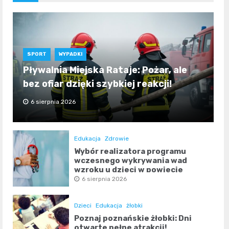
SPORT
WYPADKI
Pływalnia Miejska Rataje: Pożar, ale
bez ofiar dzięki szybkiej reakcji!
6 sierpnia 2026
Edukacja
Zdrowie
Wybór realizatora programu
wczesnego wykrywania wad
wzroku u dzieci w powiecie
poznańskim
6 sierpnia 2026
Dzieci
Edukacja
żłobki
Poznaj poznańskie żłobki: Dni
otwarte pełne atrakcji!