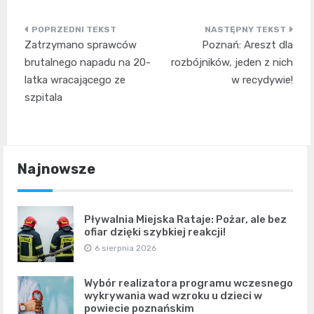
Nawigacja
Zatrzymano sprawców
Poznań: Areszt dla
wpisu
brutalnego napadu na 20-
rozbójników, jeden z nich
latka wracającego ze
w recydywie!
szpitala
Najnowsze
Pływalnia Miejska Rataje: Pożar, ale bez
ofiar dzięki szybkiej reakcji!
6 sierpnia 2026
Wybór realizatora programu wczesnego
wykrywania wad wzroku u dzieci w
powiecie poznańskim