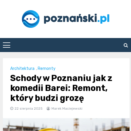
Skip
to
content
poznanski.pl
Architektura
,
Remonty
Schody w Poznaniu jak z
komedii Barei: Remont,
który budzi grozę
22 sierpnia 2025
Marek Maciejewski