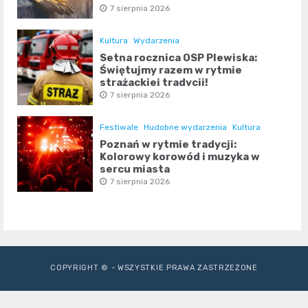
7 sierpnia 2026
Kultura
Wydarzenia
Setna rocznica OSP Plewiska:
Świętujmy razem w rytmie
strażackiej tradycji!
7 sierpnia 2026
Festiwale
Hudobne wydarzenia
Kultura
Poznań w rytmie tradycji:
Kolorowy korowód i muzyka w
sercu miasta
7 sierpnia 2026
COPYRIGHT © - WSZYSTKIE PRAWA ZASTRZEŻONE