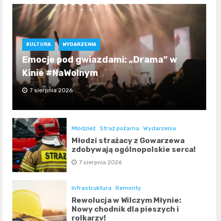
KULTURA
WYDARZENIA
Emocje pod gwiazdami: „Drama” w
Kinie #NaWolnym
7 sierpnia 2026
Młodzież
Straż pożarna
Wydarzenia
Młodzi strażacy z Gowarzewa
zdobywają ogólnopolskie serca!
7 sierpnia 2026
Infrastruktura
Remonty
Rewolucja w Wilczym Młynie:
Nowy chodnik dla pieszych i
rolkarzy!