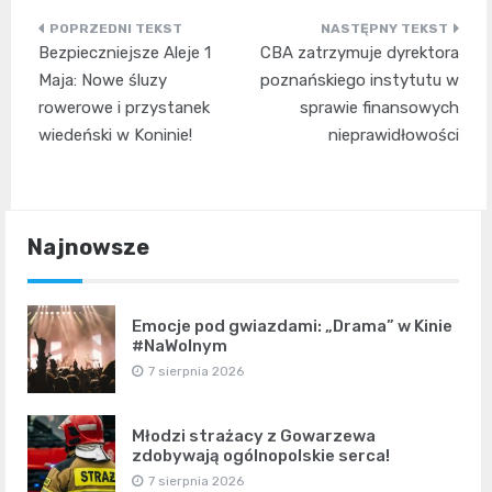
Nawigacja
Bezpieczniejsze Aleje 1
CBA zatrzymuje dyrektora
wpisu
Maja: Nowe śluzy
poznańskiego instytutu w
rowerowe i przystanek
sprawie finansowych
wiedeński w Koninie!
nieprawidłowości
Najnowsze
Emocje pod gwiazdami: „Drama” w Kinie
#NaWolnym
7 sierpnia 2026
Młodzi strażacy z Gowarzewa
zdobywają ogólnopolskie serca!
7 sierpnia 2026