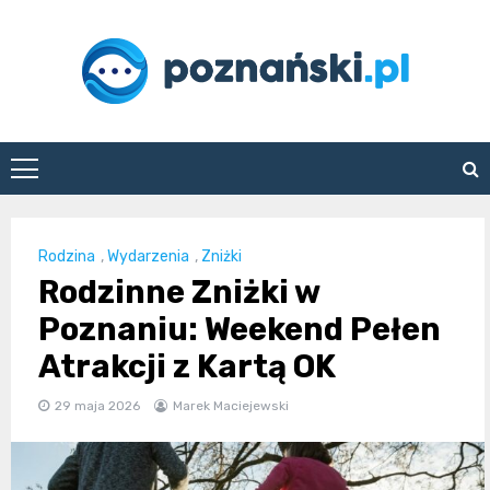
Skip
to
content
poznanski.pl
Rodzina
,
Wydarzenia
,
Zniżki
Rodzinne Zniżki w
Poznaniu: Weekend Pełen
Atrakcji z Kartą OK
29 maja 2026
Marek Maciejewski