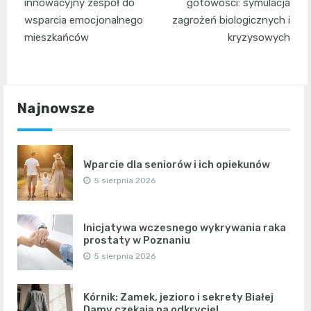
wpisu
innowacyjny zespół do
gotowości: symulacja
wsparcia emocjonalnego
zagrożeń biologicznych i
mieszkańców
kryzysowych
Najnowsze
Wparcie dla seniorów i ich opiekunów
5 sierpnia 2026
Inicjatywa wczesnego wykrywania raka
prostaty w Poznaniu
5 sierpnia 2026
Kórnik: Zamek, jezioro i sekrety Białej
Damy czekają na odkrycie!