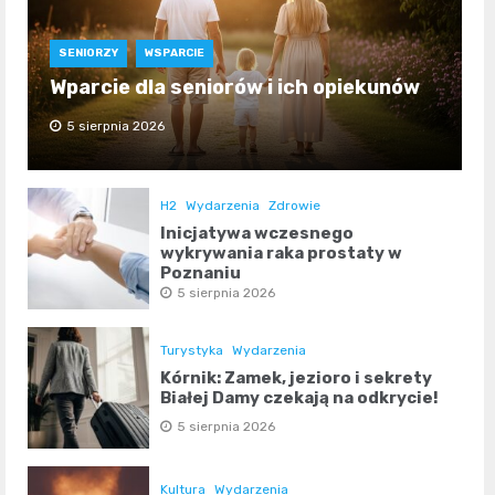
SENIORZY
WSPARCIE
Wparcie dla seniorów i ich opiekunów
5 sierpnia 2026
H2
Wydarzenia
Zdrowie
Inicjatywa wczesnego
wykrywania raka prostaty w
Poznaniu
5 sierpnia 2026
Turystyka
Wydarzenia
Kórnik: Zamek, jezioro i sekrety
Białej Damy czekają na odkrycie!
5 sierpnia 2026
Kultura
Wydarzenia