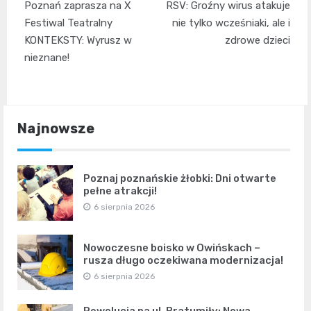
Poznań zaprasza na X
RSV: Groźny wirus atakuje
wpisu
Festiwal Teatralny
nie tylko wcześniaki, ale i
KONTEKSTY: Wyrusz w
zdrowe dzieci
nieznane!
Najnowsze
Poznaj poznańskie żłobki: Dni otwarte
pełne atrakcji!
6 sierpnia 2026
Nowoczesne boisko w Owińskach –
rusza długo oczekiwana modernizacja!
6 sierpnia 2026