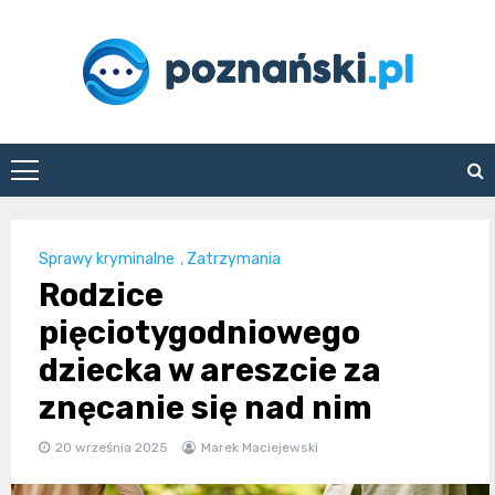
Skip
to
content
poznanski.pl
Sprawy kryminalne
,
Zatrzymania
Rodzice
pięciotygodniowego
dziecka w areszcie za
znęcanie się nad nim
20 września 2025
Marek Maciejewski