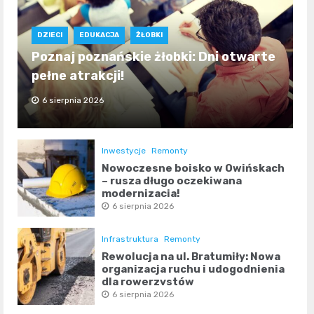
DZIECI
EDUKACJA
ŻŁOBKI
Poznaj poznańskie żłobki: Dni otwarte
pełne atrakcji!
6 sierpnia 2026
Inwestycje
Remonty
Nowoczesne boisko w Owińskach
– rusza długo oczekiwana
modernizacja!
6 sierpnia 2026
Infrastruktura
Remonty
Rewolucja na ul. Bratumiły: Nowa
organizacja ruchu i udogodnienia
dla rowerzystów
6 sierpnia 2026