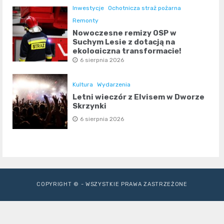
Inwestycje
Ochotnicza straż pożarna
Remonty
Nowoczesne remizy OSP w
Suchym Lesie z dotacją na
ekologiczną transformację!
6 sierpnia 2026
Kultura
Wydarzenia
Letni wieczór z Elvisem w Dworze
Skrzynki
6 sierpnia 2026
COPYRIGHT © - WSZYSTKIE PRAWA ZASTRZEŻONE