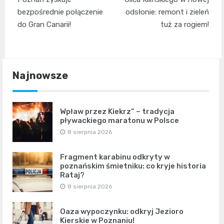
wpisu
bezpośrednie połączenie
odsłonie: remont i zieleń
do Gran Canarii!
tuż za rogiem!
Najnowsze
Wpław przez Kiekrz” – tradycja
pływackiego maratonu w Polsce
8 sierpnia 2026
Fragment karabinu odkryty w
poznańskim śmietniku: co kryje historia
Rataj?
8 sierpnia 2026
Oaza wypoczynku: odkryj Jezioro
Kierskie w Poznaniu!