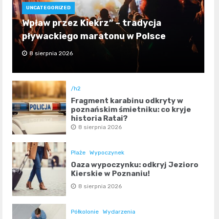
UNCATEGORIZED
Wpław przez Kiekrz” – tradycja
pływackiego maratonu w Polsce
8 sierpnia 2026
/h2
Fragment karabinu odkryty w
poznańskim śmietniku: co kryje
historia Rataj?
8 sierpnia 2026
Plaże
Wypoczynek
Oaza wypoczynku: odkryj Jezioro
Kierskie w Poznaniu!
8 sierpnia 2026
Półkolonie
Wydarzenia