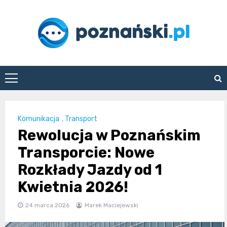
Skip
to
content
poznanski.pl
Komunikacja
,
Transport
Rewolucja w Poznańskim
Transporcie: Nowe
Rozkłady Jazdy od 1
Kwietnia 2026!
24 marca 2026
Marek Maciejewski