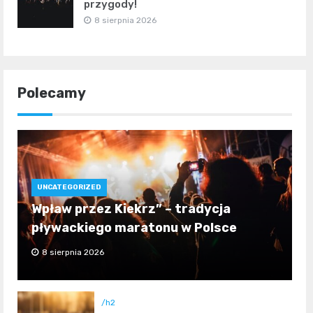
przygody!
8 sierpnia 2026
Polecamy
UNCATEGORIZED
Wpław przez Kiekrz” – tradycja
pływackiego maratonu w Polsce
8 sierpnia 2026
/h2