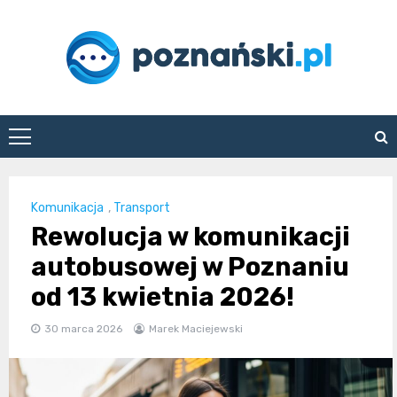
Skip
to
content
poznanski.pl
Komunikacja
,
Transport
Rewolucja w komunikacji
autobusowej w Poznaniu
od 13 kwietnia 2026!
30 marca 2026
Marek Maciejewski