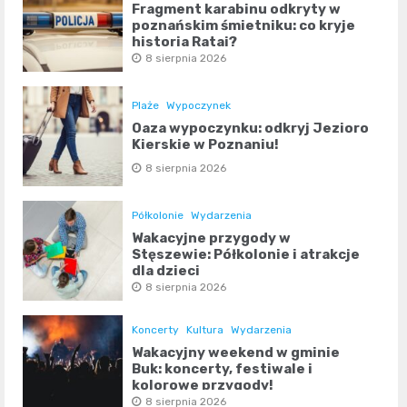
Fragment karabinu odkryty w
poznańskim śmietniku: co kryje
historia Rataj?
8 sierpnia 2026
Plaże
Wypoczynek
Oaza wypoczynku: odkryj Jezioro
Kierskie w Poznaniu!
8 sierpnia 2026
Półkolonie
Wydarzenia
Wakacyjne przygody w
Stęszewie: Półkolonie i atrakcje
dla dzieci
8 sierpnia 2026
Koncerty
Kultura
Wydarzenia
Wakacyjny weekend w gminie
Buk: koncerty, festiwale i
kolorowe przygody!
8 sierpnia 2026