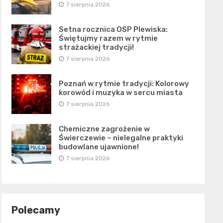
7 sierpnia 2026
Setna rocznica OSP Plewiska:
Świętujmy razem w rytmie
strażackiej tradycji!
7 sierpnia 2026
Poznań w rytmie tradycji: Kolorowy
korowód i muzyka w sercu miasta
7 sierpnia 2026
Chemiczne zagrożenie w
Świerczewie – nielegalne praktyki
budowlane ujawnione!
7 sierpnia 2026
Polecamy