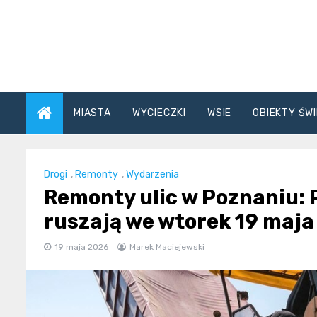
Skip
to
content
MIASTA
WYCIECZKI
WSIE
OBIEKTY ŚWI
Drogi
,
Remonty
,
Wydarzenia
Remonty ulic w Poznaniu:
ruszają we wtorek 19 maja
19 maja 2026
Marek Maciejewski