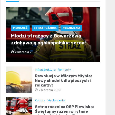
MŁODZIEŻ
STRAŻ POŻARNA
WYDARZENIA
Młodzi strażacy z Gowarzewa
zdobywają ogólnopolskie serca!
7 sierpnia 2026
Infrastruktura
Remonty
Rewolucja w Wilczym Młynie:
Nowy chodnik dla pieszych i
rolkarzy!
7 sierpnia 2026
Kultura
Wydarzenia
Setna rocznica OSP Plewiska:
Świętujmy razem w rytmie