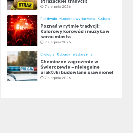
strażackiej tradycji!
7 sierpnia 2026
Festiwale
Hudobne wydarzenia
Kultura
Poznań w rytmie tradycji:
Kolorowy korowód i muzyka w
sercu miasta
7 sierpnia 2026
Ekologia
Odpady
Wydarzenia
Chemiczne zagrożenie w
Świerczewie – nielegalne
praktyki budowlane ujawnione!
7 sierpnia 2026